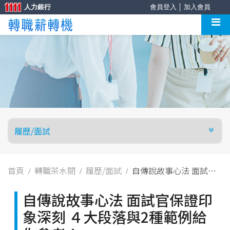
人力銀行
會員登入
│
加入會員
首頁
轉職茶水間
履歷/面試
自傳說故事心法 面試官
保證印象深刻 ４大段落與
2種範例給你參考！
自傳說故事心法 面試官保證印
象深刻 ４大段落與2種範例給