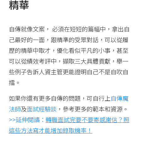
精華
自傳就像文案， 必須在短短的篇幅中，拿出自
己最好的一面，跟精準的受眾對話，可以從履
歷的精華中取才，優化看似平凡的小事，甚至
可以從績效考評中，擷取三大具體貢獻，舉一
些例子告訴人資主管更能證明自己不是自吹自
擂。
如果你還有更多自傳的問題，可自行上
自傳魔
法師
及
面試經驗談
，參考更多的範本和資源。
>>延伸閱讀：
轉職面試完要不要寄感謝信？照
這些方法寫才能增加錄取機率！