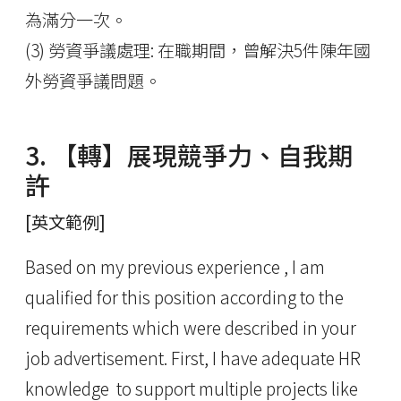
為滿分一次。
(3) 勞資爭議處理: 在職期間，曾解決5件陳年國
外勞資爭議問題。
3. 【轉】展現競爭力、自我期
許
[英文範例]
Based on my previous experience , I am
qualified for this position according to the
requirements which were described in your
job advertisement. First, I have adequate HR
knowledge to support multiple projects like