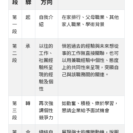
段
驟
方向
第
起
自我介
在家排行、父母職業、其他
一
紹
家人職業、學術背景
段
第
承
以往的
惝若過去的經驗與未來想從
二
工作、
事的工作無直接關聯，也可
段
社團經
以用兼職經驗中個性、態度
驗所呈
上的共同性來呈現，突顯自
現的經
己與該職務間的關連。
驗及個
性
第
轉
再次強
如勤奮、積極、樂於學習，
三
調個性
懇請企業給予面試機會
段
競爭力
第
合
總結自
展現強大的應徵動機，說服