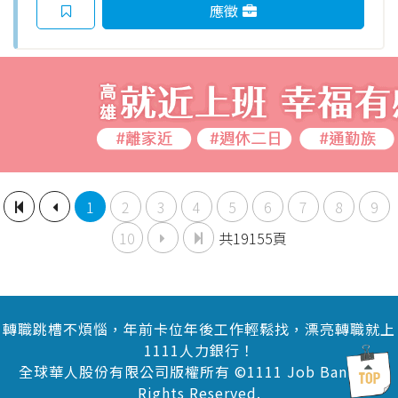
應徵
1
2
3
4
5
6
7
8
9
10
共19155頁
轉職跳槽不煩惱，年前卡位年後工作輕鬆找，漂亮轉職就上
1111人力銀行！
全球華人股份有限公司版權所有 ©1111 Job Bank All
Rights Reserved.