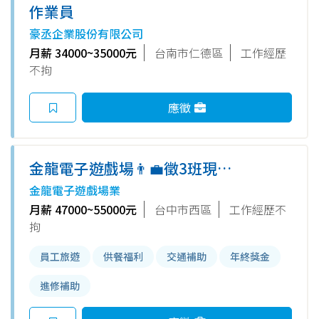
作業員
豪丞企業股份有限公司
月薪 34000~35000元
台南市仁德區
工作經歷
不拘
應徵
金龍電子遊戲場👨‍💼徵3班現場
服務人員👩‍💼✨福利佳(需附照
金龍電子遊戲場業
片.自傳)
月薪 47000~55000元
台中市西區
工作經歷不
拘
員工旅遊
供餐福利
交通補助
年終獎金
進修補助