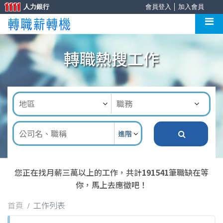
人力銀行
會員登入
│
加入會員
轉職熱搜工作
進階
您正在找月薪三萬以上的工作，共計
191541
筆職缺在等
你，馬上去應徵吧！
首頁
工作列表