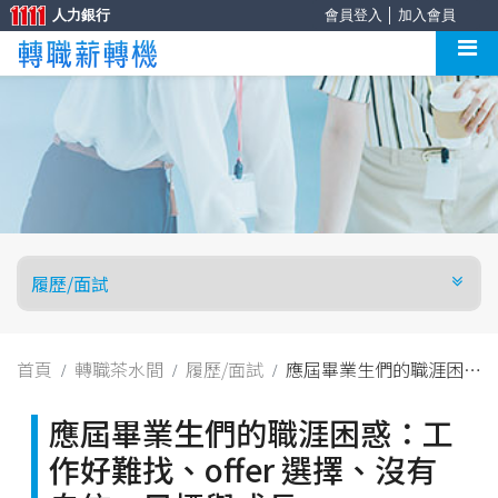
人力銀行
會員登入
│
加入會員
首頁
轉職茶水間
履歷/面試
應屆畢業生們的職涯困
惑：工作好難找、offer 選
擇、沒有自信、目標與成
應屆畢業生們的職涯困惑：工
長……
作好難找、offer 選擇、沒有