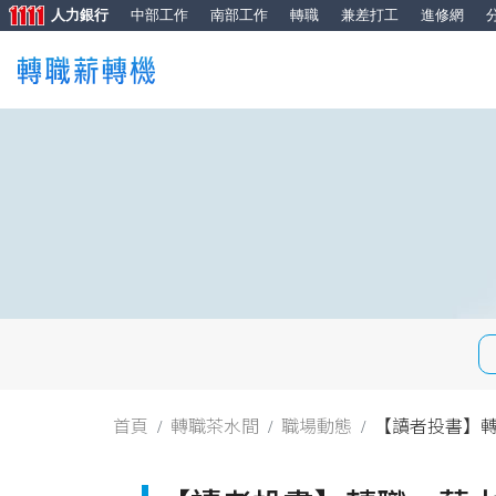
人力銀行
中部工作
南部工作
轉職
兼差打工
進修網
首頁
轉職茶水間
職場動態
【讀者投書】