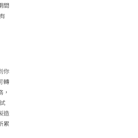
期間
有
到你
可轉
務，
試
製造
所累