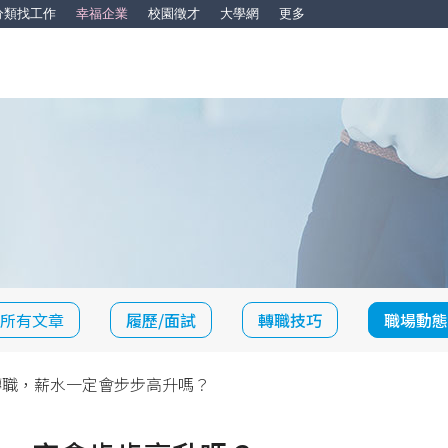
分類找工作
幸福企業
校園徵才
大學網
更多
所有文章
履歷/面試
轉職技巧
職場動態
轉職，薪水一定會步步高升嗎？