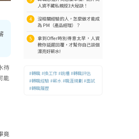
人資不藏私親授3大秘訣！
沒相關經驗的人，怎麼做才能成
4
為 PM（產品經理）？
薪
拿到Offer時別得意太早，人資
5
教你延遲回覆，才幫你自己談個
漂亮好薪水!
水待
#轉職
#換工作
#跳槽
#轉職評估
可能
#轉職經驗
#薪水
#職涯規劃
#面試
#轉職履歷
畢竟