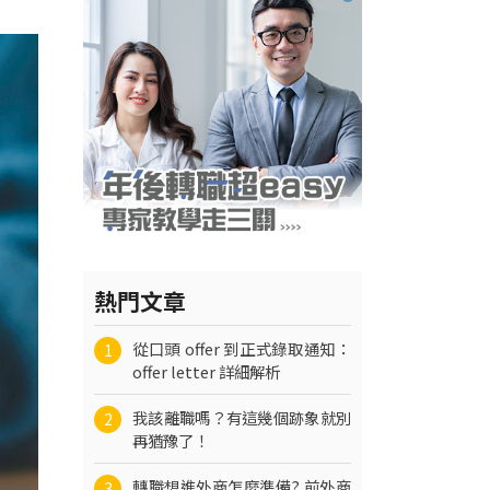
熱門文章
從口頭 offer 到正式錄取通知：
1
offer letter 詳細解析
我該離職嗎？有這幾個跡象就別
2
再猶豫了！
轉職想進外商怎麼準備? 前外商
3