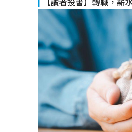
【讀者投書】轉職，薪