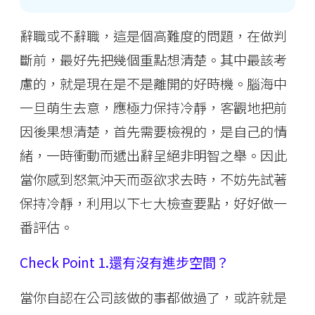
辭職或不辭職，這是個高難度的問題，在做判
斷前，最好先把幾個重點想清楚。其中最該考
慮的，就是現在是不是離開的好時機。腦海中
一旦萌生去意，應極力保持冷靜，客觀地把前
因後果想清楚，首先需要檢視的，是自己的情
緒，一時衝動而遞出辭呈絕非明智之舉。因此
當你感到怒氣沖天而亟欲求去時，不妨先試著
保持冷靜，利用以下七大檢查要點，好好做一
番評估。
Check Point 1.還有沒有進步空間？
當你自認在公司該做的事都做過了，或許就是