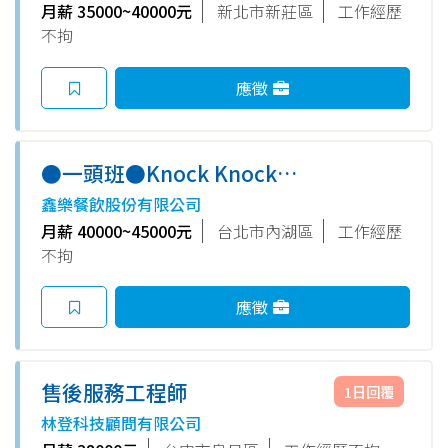
月薪 35000~40000元
新北市新莊區
工作經歷
不拘
應徵
●一頭班●Knock Knock
Heaven台北內湖店＿內場正職
鑫樂餐飲股份有限公司
月薪40,000-45,000
月薪 40000~45000元
台北市內湖區
工作經歷
不拘
應徵
售後服務工程師
1日回覆
林登科技顧問有限公司