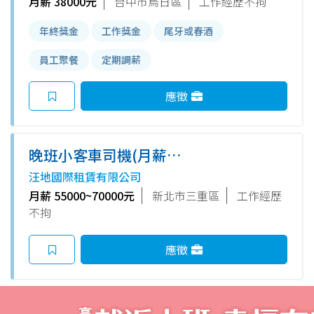
月薪 38000元
台中市烏日區
工作經歷不拘
年終獎金
工作獎金
尾牙或春酒
員工聚餐
定期調薪
應徵
晚班小客車司機(月薪
55,000~70,000)台北市/新北市
汪地國際租賃有限公司
月薪 55000~70000元
新北市三重區
工作經歷
不拘
應徵