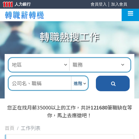
人力銀行
會員登入
│
加入會員
轉職熱搜工作
進階
您正在找月薪35000以上的工作，共計
121680
筆職缺在等
你，馬上去應徵吧！
首頁
工作列表