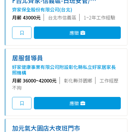
F台北齊家-信義區-日班安管/月
休10天 43K (市府路)
齊家保全股份有限公司(台北)
月薪 43000元
台北市信義區
1~2年工作經驗
應徵
居服督導員
好家健康事業有限公司附設彰化縣私立好家居家長
照機構
月薪 36000~42000元
彰化縣芬園鄉
工作經歷
不拘
應徵
加元氣大園店大夜班門市