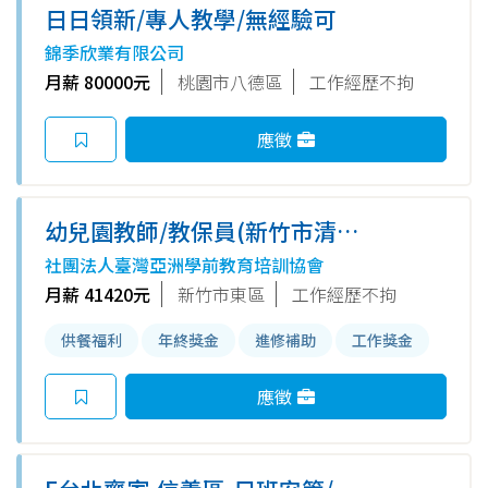
日日領新/專人教學/無經驗可
錦季欣業有限公司
月薪 80000元
桃園市八德區
工作經歷不拘
應徵
幼兒園教師/教保員(新竹市清華
員工子女非營利幼兒園)
社團法人臺灣亞洲學前教育培訓協會
月薪 41420元
新竹市東區
工作經歷不拘
供餐福利
年終獎金
進修補助
工作獎金
應徵