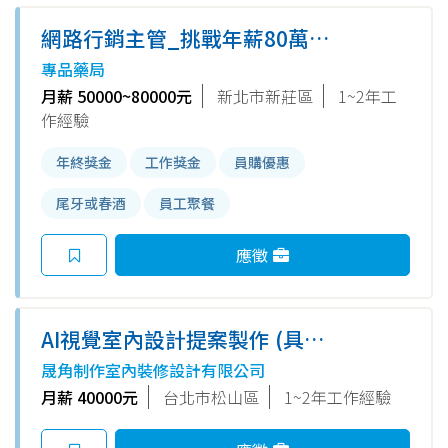
網路行銷主管_挑戰年薪80萬元
起(有相關經驗薪資可特談)
專品藥局
月薪 50000~80000元
新北市新莊區
1~2年工
作經驗
年終獎金
工作獎金
員購優惠
尾牙或春酒
員工聚餐
應徵
AI視覺室內設計提案製作 (具相
關經驗)
晟角制作室內裝修設計有限公司
月薪 40000元
台北市松山區
1~2年工作經驗