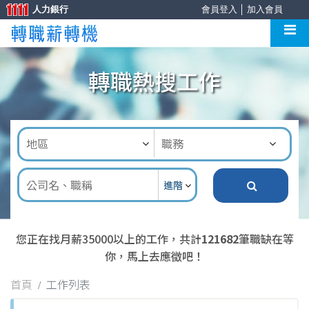
人力銀行
會員登入
│
加入會員
轉職熱搜工作
進階
您正在找月薪35000以上的工作，共計
121682
筆職缺在等
你，馬上去應徵吧！
首頁
工作列表