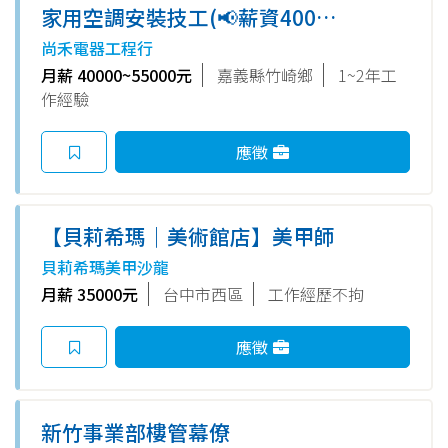
家用空調安裝技工(📢薪資40000
～55000元,另有抽件獎金~歡迎
尚禾電器工程行
你加入我們)
月薪 40000~55000元
嘉義縣竹崎鄉
1~2年工
作經驗
應徵
【貝莉希瑪｜美術館店】美甲師
貝莉希瑪美甲沙龍
月薪 35000元
台中市西區
工作經歷不拘
應徵
新竹事業部樓管幕僚