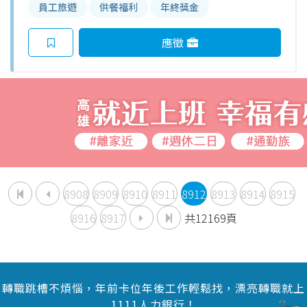
員工旅遊
供餐福利
年終獎金
應徵
8908
8909
8910
8911
8912
8913
8914
8915
8916
8917
共12169頁
轉職跳槽不煩惱，年前卡位年後工作輕鬆找，漂亮轉職就上
1111人力銀行！