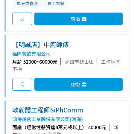
尾牙或春酒
員工聚餐
應徵
【明誠店】中廚師傅
福陞餐飲有限公司
月薪 52000~60000元
高雄市鼓山區
工作經歷
不拘
應徵
軟韌體工程師SiPhComm
鴻海精密工業股份有限公司(鴻海)
面議（經常性薪資達4萬元或以上） 40000元
新