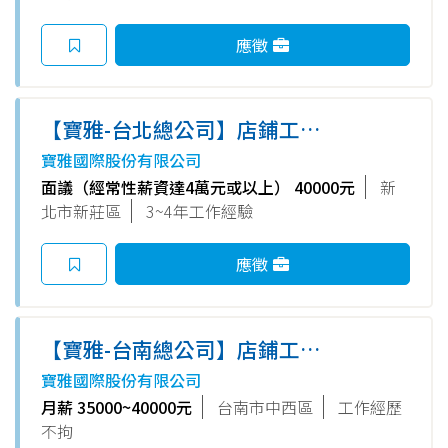
應徵
【寶雅-台北總公司】店鋪工程
部_養護修繕資深專員(北一區)
寶雅國際股份有限公司
面議（經常性薪資達4萬元或以上） 40000元
新
北市新莊區
3~4年工作經驗
應徵
【寶雅-台南總公司】店鋪工程
部_AutoCAD繪圖專員
寶雅國際股份有限公司
月薪 35000~40000元
台南市中西區
工作經歷
不拘