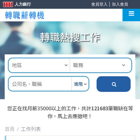
人力銀行
會員登入
│
加入會員
轉職熱搜工作
進階
您正在找月薪35000以上的工作，共計
121683
筆職缺在等
你，馬上去應徵吧！
首頁
工作列表