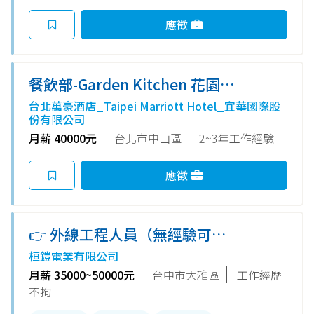
應徵
餐飲部-Garden Kitchen 花園廚
房一廚 Commis1
台北萬豪酒店_Taipei Marriott Hotel_宜華國際股
份有限公司
月薪 40000元
台北市中山區
2~3年工作經驗
應徵
👉 外線工程人員（無經驗可／
月薪35K起／供餐＋年終)
桓鎧電業有限公司
月薪 35000~50000元
台中市大雅區
工作經歷
不拘