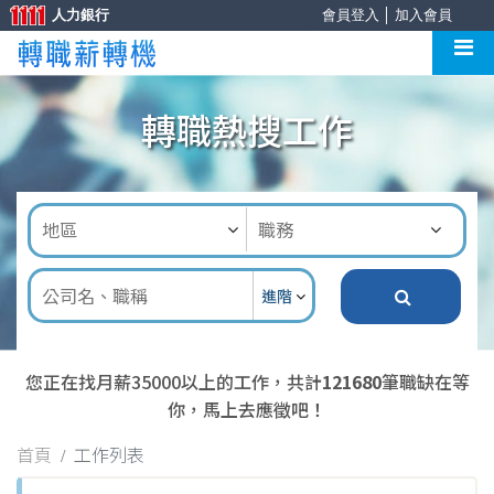
人力銀行
會員登入
│
加入會員
轉職熱搜工作
進階
您正在找月薪35000以上的工作，共計
121680
筆職缺在等
你，馬上去應徵吧！
首頁
工作列表