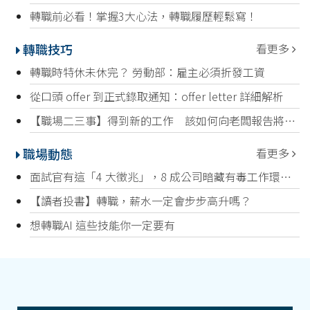
轉職前必看！掌握3大心法，轉職履歷輕鬆寫！
轉職技巧
看更多
轉職時特休未休完？ 勞動部：雇主必須折發工資
從口頭 offer 到正式錄取通知：offer letter 詳細解析
【職場二三事】得到新的工作 該如何向老闆報告將轉職？
職場動態
看更多
面試官有這「4 大徵兆」，8 成公司暗藏有毒工作環境，趕快避開！
【讀者投書】轉職，薪水一定會步步高升嗎？
想轉職AI 這些技能你一定要有