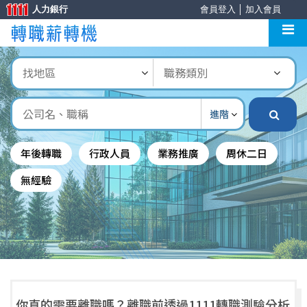
人力銀行
會員登入
│
加入會員
進階
年後轉職
行政人員
業務推廣
周休二日
無經驗
你真的需要離職嗎？離職前透過1111轉職測驗分析