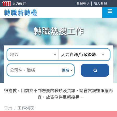
人力銀行
會員登入
│
加入會員
轉職熱搜工作
進階
很抱歉，目前找不到您要的職缺及資訊，請嘗試調整限縮內
容，放寬條件重新搜尋
首頁
工作列表