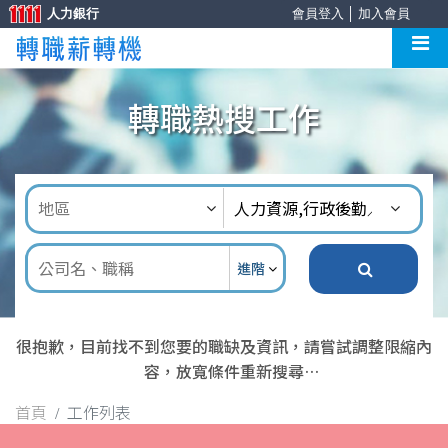
人力銀行
會員登入
│
加入會員
轉職熱搜工作
進階
很抱歉，目前找不到您要的職缺及資訊，請嘗試調整限縮內
容，放寬條件重新搜尋
首頁
工作列表