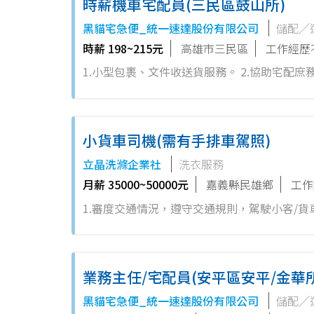
時薪機車宅配員(三民區鼓山所)
黑貓宅急便_統一速達股份有限公司
儲配╱
時薪 198~215元
高雄市三民區
工作經歷
1.小型包裹、文件收送貨服務。 2.協助宅配庶務執行。 ※須具備「
含獎金) ★週休二日，週日公休 ★連續16年調薪優質企業 ★享有統一集團相關企業福利 ★連續六年獲選1111人力銀行幸
福企業金獎
小貨車司機(需有手排車駕照)
立晶洗滌企業社
洗衣服務
月薪 35000~50000元
嘉義縣民雄鄉
工作
1.審度交通情況，遵守交通規則，駕駛小客/貨車
公斤重物，會有推車可輔助運用 *需有手排車駕
成主管交辦事項! 依能力調薪!
業務主任/宅配員(安平區安平/金華所
黑貓宅急便_統一速達股份有限公司
儲配╱