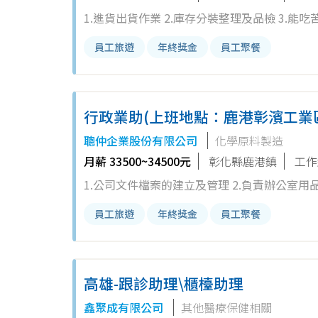
1.進貨出貨作業 2.庫存分裝整理及品檢 3.能吃苦耐勞『無不良嗜好;
上保障獎金或優渥高額獎金制度 ※ 年終獎金
員工旅遊
年終獎金
員工聚餐
※ 週休二日、勞健保、勞工退休金提撥、定期健
行政業助(上班地點：鹿港彰濱工業
聰仲企業股份有限公司
化學原料製造
月薪 33500~34500元
彰化縣鹿港鎮
工作
1.公司文件檔案的建立及管理 2.負責辦公室用品採購發放 3.負責平日零用金管理 4.維護辦公室環境與設備之整潔 (視各公
司規定) 5.出貨單、訂單之處理及整理 6.主管交辦事宜或部門後勤支援 7.定期追蹤複查庫存與紀錄是否相輔有無損壞，如
員工旅遊
年終獎金
員工聚餐
不符合找出原因 8.倉庫物品、物料進出管理品，與請購單、發票及其他憑證是否相符 9.發放物品並且對於不足的貨品申請
補充 ※ 細心、負責任佳 ※ 需熟悉電腦基本操作、具文書處理能力 ※ 完善薪資制度加上保障獎金或優渥高額獎金制度 ※
年終獎金、年終尾牙抽獎獎金 ※ 員工旅遊補助、三節禮金、結婚祝賀金、奠儀慰問金 ※ 週休二日、勞健保、勞工退休金
高雄-跟診助理\櫃檯助理
提撥、定期健康檢查 ※ 完整的教育訓練
鑫聚成有限公司
其他醫療保健相關