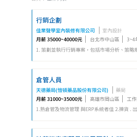
行銷企劃
佳業聲學室內裝修有限公司
室內設計
月薪 35000~40000元
台北市中山區
3~
1. 策劃並執行行銷專案，包括市場分析、策略規劃及行銷預算管理。 2. 撰寫製
交媒體內容更新。 3. 分析行銷活動效果，利用數據提供優化建議並執行修正方案。 4. 熟悉數位行銷工具和平台，協助推
廣品牌核心價值及提升品牌能見度。 5. 建立與維護商業合作關係，促進客戶拓展，提升銷售效能。 6. 策劃並執行各類品
牌推廣活動，包含新產品或服務的行銷策略發展與執行。 7. 具備基本室內設計知識，掌握行業趨
倉管人員
行銷建議。 期待您的加入，與我們一同
天德藥局(愷頓藥品股份有限公司)
藥局
月薪 31000~35000元
高雄市岡山區
工作