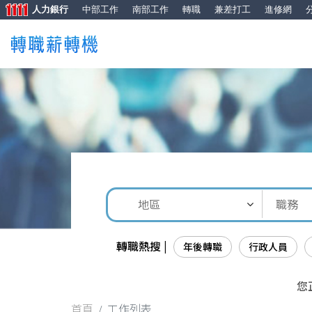
人力銀行
中部工作
南部工作
轉職
兼差打工
進修網
轉職熱搜 |
年後轉職
行政人員
您
首頁
工作列表