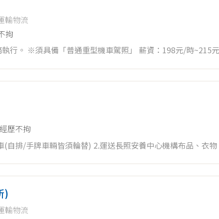
運輸物流
不拘
普通重型機車駕照」 薪資：198元/時~215元/時以上(內
經歷不拘
(自排/手牌車輛皆須輪替) 2.運送長照安養中心機構布品、衣物 3
照，依公司安排車輛及路線 *週休二日，須配合排休、加班，輪流
)
運輸物流