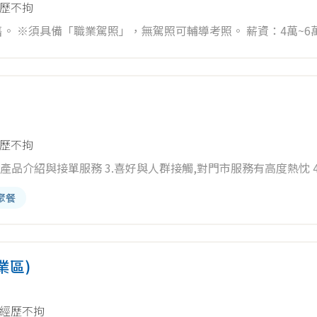
歷不拘
備「職業駕照」，無駕照可輔導考照。 薪資：4萬~6萬以上(含獎
歷不拘
客端產品介紹與接單服務 3.喜好與人群接觸,對門市服務有高度熱忱 
..等等 5.須輪班（11-8/1:30-10:30）週休二日 6.需配
聚餐
業區)
經歷不拘