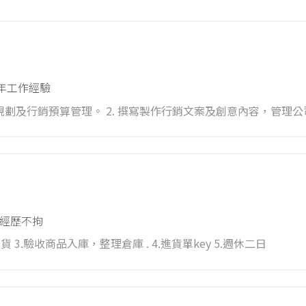
4年工作經驗
作行銷文案及創意內容，管理公司網站及社
勢與市場動態，提供專業
創造精彩的行銷專案，快來投遞您的履歷！
經歷不拘
1.熟倉管及物流管理 與ERP系統者佳 2.揀貨 . 出貨 3.驗收商品入庫，整理倉庫 . 4.進貨單key 5.週休二日