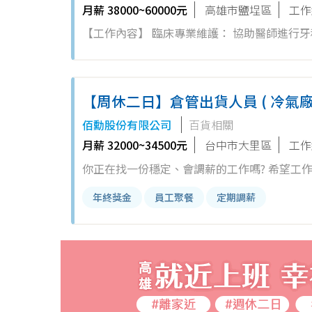
月薪 38000~60000元
高雄市鹽埕區
工作
【工作內容】 臨床專業維護： 協助醫師進行牙科治療、高標準四
高溫高壓消毒、打包歸位與庫存盤點。 診所環境維護： 診間、諮詢室之清潔與維護，維持安心舒適的醫療環境。 病患溫
馨接待： 親切引導病患、療程前後衛教說明，建立良好醫病關係。 【我們在尋找這樣
開朗、口齒清晰、具備良好溝通能力與高度團隊互助精神。 加分條件： 具備 2 年以上牙科
【周休二日】倉管出貨人員 ( 冷氣廠
具備「護理師執照」者優先面談（薪資另有專業證照加給）。 （無經驗但肯吃苦、願意從
佰勳股份有限公司
百貨相關
【福利制度與環境優勢】 看得見的實質獎勵： 【團體績效獎金】營運成果大方共享 【個人業績獎金】付出與收穫成正比
月薪 32000~34500元
台中市大里區
工作
【技術支援獎金】專業能力提升看的到 安心的工作氛圍： 同事友善、醫師好相處，團隊互助不藏私，工作氣氛融洽。 完
你正在找一份穩定、會調薪的工作嗎? 希望工作環境明亮整潔嗎? 來應徵
整的培訓系統： 提供按部就班的員工教育訓練，專人
進貨驗收與歸位。 3.倉儲空間管理與商品庫存盤
班制度】 上班日： 星期一至星期五（週休二日，週末好好休息） 診時分佈： 早診：08：30
年終獎金
員工聚餐
定期調薪
工作介紹: 起初會以包裝出貨同步瞭解產品， 
17：30 晚診：18：20 ~ 21：30 排班說明： 診所採排班制（依法導入 4 週變形工時原則），每 4 週工作時數嚴格遵守勞
溫馨提醒: 1.工作為勞力付出(會需要搬貨)，無法接受者請慎
基法規範（每 4 週 160 工作小時），加班
度)