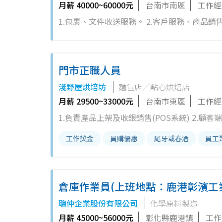
月薪 40000~60000元
台南市南區
工作經
1.包裹、文件收送服務。 2.客戶服務、商品銷售。 ※須具
金、各項津貼/年薪約72萬元左右) ★週休二日，週日公休 ★連續16年調薪優質企業 ★享有統一集團相關企業福利 ★連續
六年獲選1111人力銀行幸福企業金獎
門市正職人員
淺野屋烘培坊
麵包店╱點心烘焙店
月薪 29500~33000元
台南市東區
工作經
1.負責產品上架及收銀銷售(POS系統) 2.顧
整齊清潔,提供顧客親切,完善的服務及舒適的購物環境.
工作獎金
員購優惠
尾牙或春酒
員工
區南區門市
倉庫作業員(上班地點：鹿港彰濱工
聰仲企業股份有限公司
化學原料製造
月薪 45000~56000元
彰化縣鹿港鎮
工作