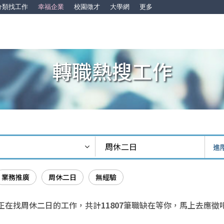
分類找工作
幸福企業
校園徵才
大學網
更多
轉職熱搜工作
進
業務推廣
周休二日
無經驗
正在找周休二日的工作，共計
11807
筆職缺在等你，馬上去應徵