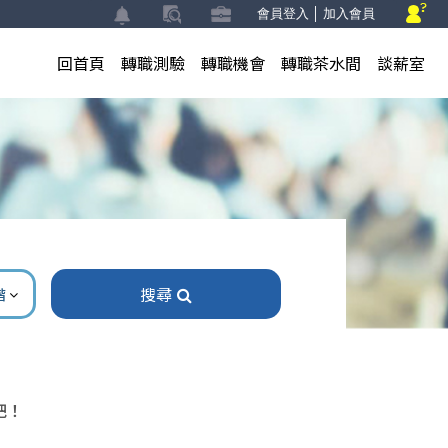
會員登入
│
加入會員
回首頁
轉職測驗
轉職機會
轉職茶水間
談薪室
搜尋
階
吧！