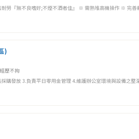
不煙不酒者佳』 ※ 需熟堆高機操作 ※ 完善薪資制度加
、年終尾牙抽獎獎金 ※ 員工旅遊補助、三節禮金、結婚祝賀金、
康檢查 ※ 完整的教育訓練
區)
經歷不拘