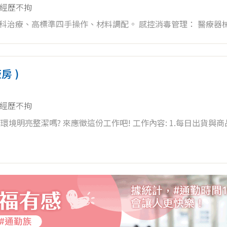
經歷不拘
手操作、材料調配。 感控消毒管理： 醫療器械之清洗、
的你】 特質需求： 親切有禮、個性
工作經驗者，優先安排面試。
房 )
零學習者，我們也十分歡迎！）
經歷不拘
這份工作吧! 工作內容: 1.每日出貨與商品包裝。 2.
帶領、有人可求助，讓新人不焦慮、職涯有成長。 【工作時段與排
點。 4.進出貨key單與物流列單。 5.倉管相關作業執行與主管
 ~ 12：00 午診：13：50 ~
待進入狀況後，逐步學習系統與進出貨key單作業， 採循序漸進
選。 2.有責任感、手腳俐落者為佳! (*正式人員有年度調薪制
依法計算加班費，保障同仁權益。