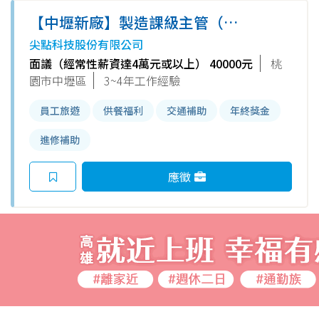
【中壢新廠】製造課級主管（新
團隊建置機會）｜固定日班｜上
尖點科技股份有限公司
市公司
面議（經常性薪資達4萬元或以上） 40000元
桃
園市中壢區
3~4年工作經驗
員工旅遊
供餐福利
交通補助
年終獎金
進修補助
應徵