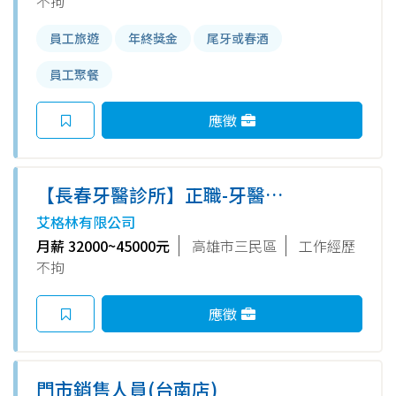
不拘
員工旅遊
年終獎金
尾牙或春酒
員工聚餐
應徵
【長春牙醫診所】正職-牙醫助
理 (無經驗可，診所專業培訓)
艾格林有限公司
《長青牙醫聯盟》
月薪 32000~45000元
高雄市三民區
工作經歷
不拘
應徵
門市銷售人員(台南店)