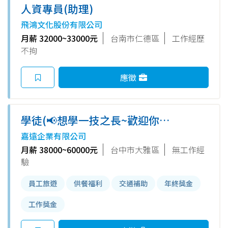
人資專員(助理)
飛鴻文化股份有限公司
月薪 32000~33000元
台南市仁德區
工作經歷
不拘
應徵
學徒(📢想學一技之長~歡迎你來
加入我們~歡迎社會新鮮人及應
嘉遠企業有限公司
屆畢業生加入)
月薪 38000~60000元
台中市大雅區
無工作經
驗
員工旅遊
供餐福利
交通補助
年終獎金
工作獎金