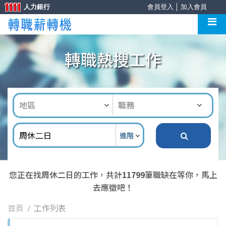
人力銀行
會員登入
│
加入會員
轉職熱搜工作
進階
您正在找周休二日的工作，共計
11799
筆職缺在等你，馬上
去應徵吧！
首頁
工作列表