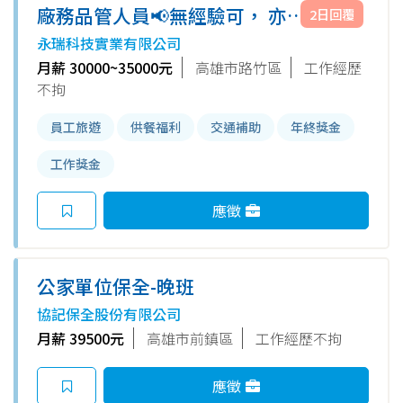
廠務品管人員📢無經驗可， 亦可
2日回覆
培訓
永瑞科技實業有限公司
月薪 30000~35000元
高雄市路竹區
工作經歷
不拘
員工旅遊
供餐福利
交通補助
年終獎金
工作獎金
應徵
公家單位保全-晚班
協記保全股份有限公司
月薪 39500元
高雄市前鎮區
工作經歷不拘
應徵