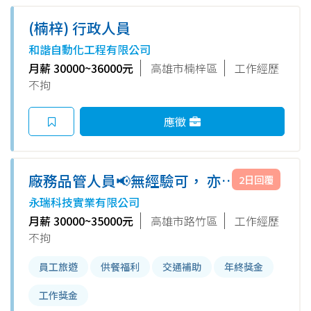
(楠梓) 行政人員
和諧自動化工程有限公司
月薪 30000~36000元
高雄市楠梓區
工作經歷
不拘
應徵
廠務品管人員📢無經驗可， 亦可
2日回覆
培訓
永瑞科技實業有限公司
月薪 30000~35000元
高雄市路竹區
工作經歷
不拘
員工旅遊
供餐福利
交通補助
年終獎金
工作獎金