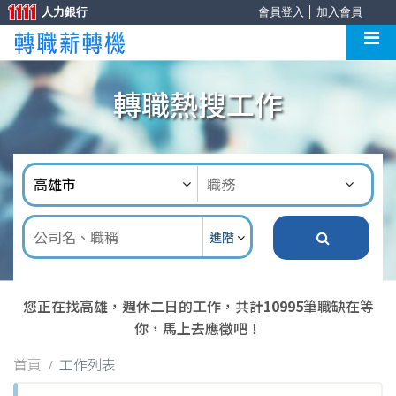
人力銀行
會員登入
│
加入會員
轉職熱搜工作
進階
您正在找高雄，週休二日的工作，共計
10995
筆職缺在等
你，馬上去應徵吧！
首頁
工作列表