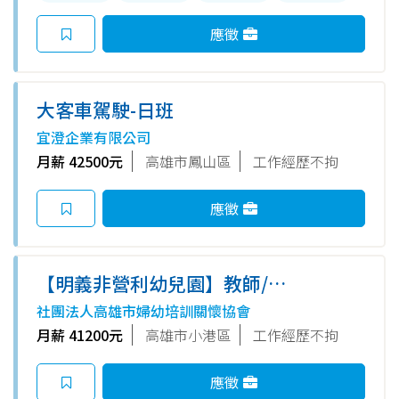
應徵
大客車駕駛-日班
宜澄企業有限公司
月薪 42500元
高雄市鳳山區
工作經歷不拘
應徵
【明義非營利幼兒園】教師/教
保員
社團法人高雄市婦幼培訓關懷協會
月薪 41200元
高雄市小港區
工作經歷不拘
應徵