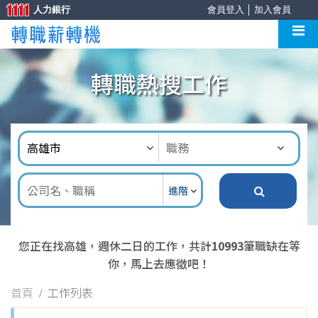
人力銀行
會員登入
│
加入會員
轉職熱搜工作
進階
您正在找高雄，週休二日的工作，共計
10993
筆職缺在等
你，馬上去應徵吧！
首頁
工作列表