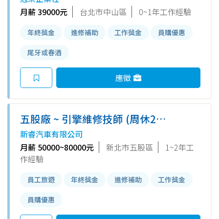
月薪 39000元
台北市中山區
0~1年工作經驗
年終獎金
進修補助
工作獎金
員購優惠
尾牙或春酒
應徵
五股廠 ~ 引擎維修技師 (周休2日
保障薪5萬起)
新睿汽車有限公司
月薪 50000~80000元
新北市五股區
1~2年工
作經驗
員工旅遊
年終獎金
進修補助
工作獎金
員購優惠