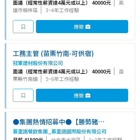
面議（經常性薪資達4萬元或以上） 40000元
高
雄市楠梓區
3~4年工作經驗
應徵
工務主管 (苗栗竹南-可供宿)
冠軍建材股份有限公司
面議（經常性薪資達4萬元或以上） 40000元
苗
栗縣竹南鎮
5~6年工作經驗
應徵
●集團熱情招募中●【勝勢豬
排-SOGO復興店】內場組長(月
慕里諾餐飲集團_慕里諾國際股份有限公司
薪41500元起~)
月薪 41500元
台北市大安區
1~2年工作經驗