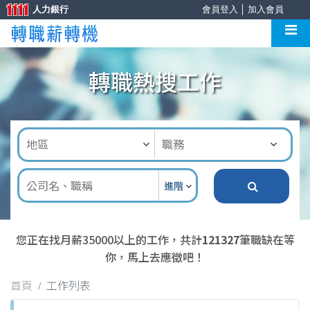
人力銀行
會員登入
│
加入會員
轉職熱搜工作
進階
您正在找月薪35000以上的工作，共計
121327
筆職缺在等
你，馬上去應徵吧！
首頁
工作列表