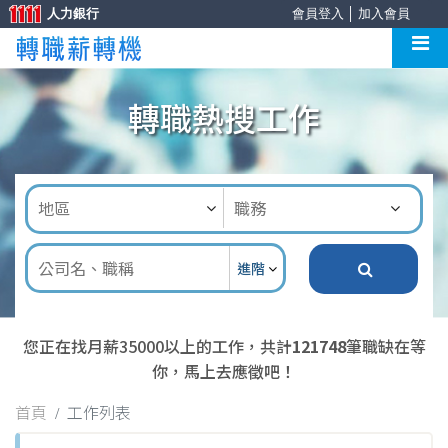
人力銀行
會員登入
│
加入會員
轉職熱搜工作
進階
您正在找月薪35000以上的工作，共計
121748
筆職缺在等
你，馬上去應徵吧！
首頁
工作列表