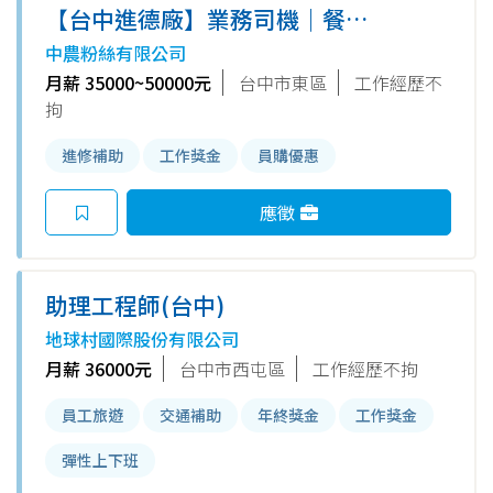
【台中進德廠】業務司機｜餐飲
通路開發／巡補配送｜大台中地
中農粉絲有限公司
區
月薪 35000~50000元
台中市東區
工作經歷不
拘
進修補助
工作獎金
員購優惠
應徵
助理工程師(台中)
地球村國際股份有限公司
月薪 36000元
台中市西屯區
工作經歷不拘
員工旅遊
交通補助
年終獎金
工作獎金
彈性上下班