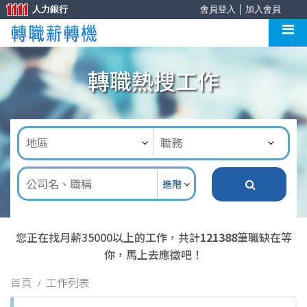
人力銀行
會員登入
│
加入會員
轉職熱搜工作
進階
您正在找月薪35000以上的工作，共計
121388
筆職缺在等
你，馬上去應徵吧！
首頁
工作列表