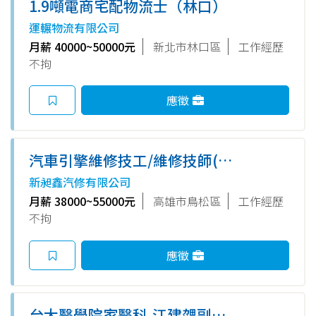
1.9噸電商宅配物流士（林口）
運輾物流有限公司
月薪 40000~50000元
新北市林口區
工作經歷
不拘
應徵
汽車引擎維修技工/維修技師(親
洽面試優先錄取)
新昶鑫汽修有限公司
月薪 38000~55000元
高雄市鳥松區
工作經歷
不拘
應徵
台大醫學院家醫科-江建勰副教