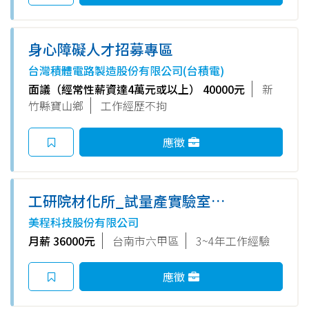
身心障礙人才招募專區
台灣積體電路製造股份有限公司(台積電)
面議（經常性薪資達4萬元或以上） 40000元
新
竹縣寶山鄉
工作經歷不拘
應徵
工研院材化所_試量產實驗室工
程助理派遣人員0203(540L400)
美程科技股份有限公司
月薪 36000元
台南市六甲區
3~4年工作經驗
應徵