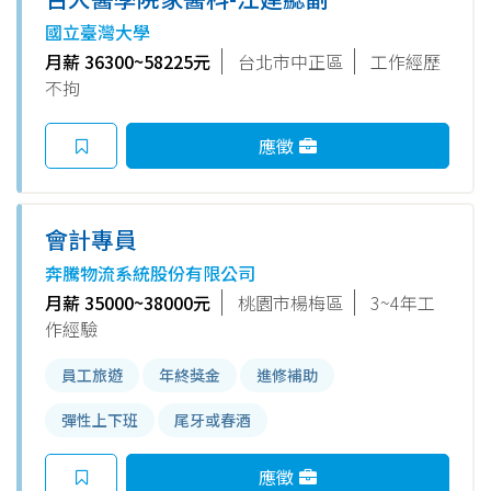
授 徵研究助理
國立臺灣大學
月薪 36300~58225元
台北市中正區
工作經歷
不拘
應徵
會計專員
奔騰物流系統股份有限公司
月薪 35000~38000元
桃園市楊梅區
3~4年工
作經驗
員工旅遊
年終獎金
進修補助
彈性上下班
尾牙或春酒
應徵