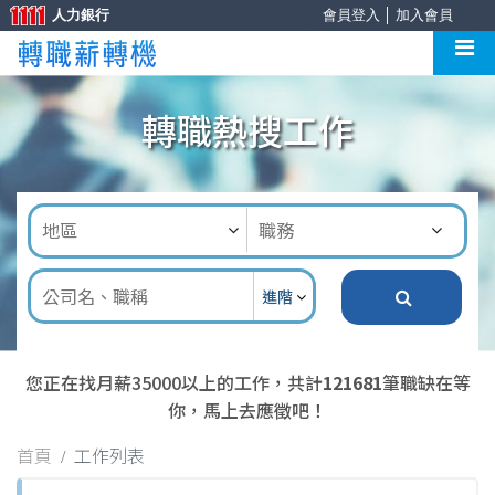
人力銀行
會員登入
│
加入會員
轉職熱搜工作
進階
您正在找月薪35000以上的工作，共計
121681
筆職缺在等
你，馬上去應徵吧！
首頁
工作列表