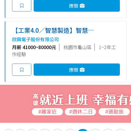
應徵
【工業4.0／智慧製造】智慧製
造數據分析工程師 (山鶯廠區) ☆
欣興電子股份有限公司
到職滿6個月,留任獎金最高
月薪 41000~80000元
桃園市龜山區
1~2年工
20400元☆
作經驗
應徵