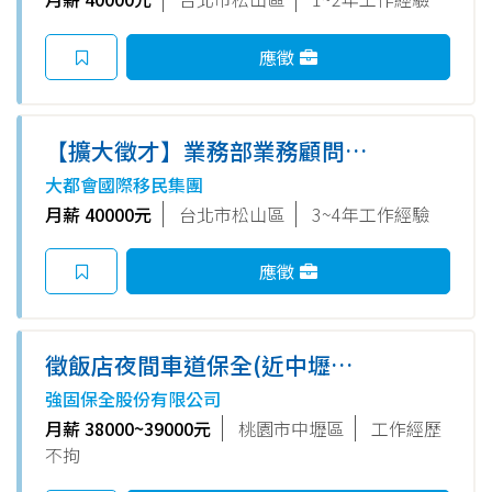
應徵
【擴大徵才】業務部業務顧問
SC(台北)
大都會國際移民集團
月薪 40000元
台北市松山區
3~4年工作經驗
應徵
徵飯店夜間車道保全(近中壢火
車站)
強固保全股份有限公司
月薪 38000~39000元
桃園市中壢區
工作經歷
不拘