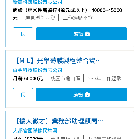
新農科技股份有限公司
面議（經常性薪資達4萬元或以上） 40000~45000
元
屏東縣新園鄉
工作經歷不拘
應徵
【M-L】光學薄膜製程整合資深
工程師(林口廠)
白金科技股份有限公司
月薪 60000元
桃園市龜山區
2~3年工作經驗
應徵
【擴大徵才】業務部助理顧問
AC(台北)
大都會國際移民集團
月薪 40000元
台北市松山區
1~2年工作經驗