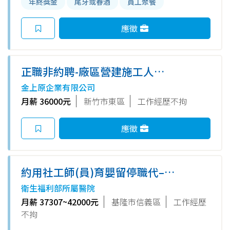
年終獎金
尾牙或春酒
員工聚餐
應徵
正職非約聘-廠區營建施工人員
(竹科台積電)
金上原企業有限公司
月薪 36000元
新竹市東區
工作經歷不拘
應徵
約用社工師(員)育嬰留停職代–
精神科-基隆醫院
衛生福利部所屬醫院
月薪 37307~42000元
基隆市信義區
工作經歷
不拘