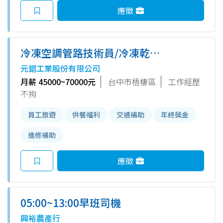
應徵
冷凍空調管路技術員/冷凍乾燥
機設計開發工程師
元錩工業股份有限公司
月薪 45000~70000元
台中市梧棲區
工作經歷
不拘
員工旅遊
供餐福利
交通補助
年終獎金
進修補助
應徵
05:00~13:00早班司機
興裕農產行