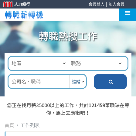
人力銀行
會員登入
│
加入會員
轉職熱搜工作
進階
您正在找月薪35000以上的工作，共計
121459
筆職缺在等
你，馬上去應徵吧！
首頁
工作列表