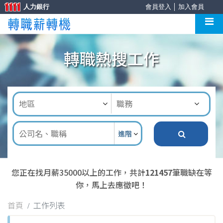
人力銀行
會員登入
│
加入會員
轉職熱搜工作
進階
您正在找月薪35000以上的工作，共計
121457
筆職缺在等
你，馬上去應徵吧！
首頁
工作列表