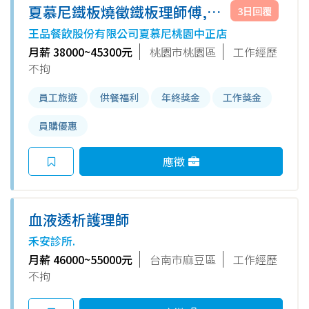
夏慕尼鐵板燒徵鐵板理師傅,待
3日回覆
遇佳,發展好
王品餐飲股份有限公司夏慕尼桃園中正店
月薪 38000~45300元
桃園市桃園區
工作經歷
不拘
員工旅遊
供餐福利
年終獎金
工作獎金
員購優惠
應徵
血液透析護理師
禾安診所.
月薪 46000~55000元
台南市麻豆區
工作經歷
不拘