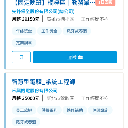
【固定晚班】楠梓區｜勤務單純
1日回覆
｜39,150元
先鋒保全股份有限公司(總公司)
月薪 39150元
高雄市楠梓區
工作經歷不拘
年終獎金
工作獎金
尾牙或春酒
定期調薪
應徵
智慧型電驛_系統工程師
禾興機電股份有限公司
月薪 35000元
新北市鶯歌區
工作經歷不拘
員工旅遊
供餐福利
進修補助
休閒設施
尾牙或春酒