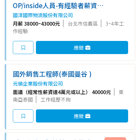
OP/inside人員-有經驗者薪資可
議
國洋國際物流股份有限公司
月薪 38000~43000元
台北市信義區
3~4年工
作經驗
應徵
國外銷售工程師(泰國曼谷 )
元禎企業股份有限公司
面議（經常性薪資達4萬元或以上） 40000元
東
南亞泰國
工作經歷不拘
應徵