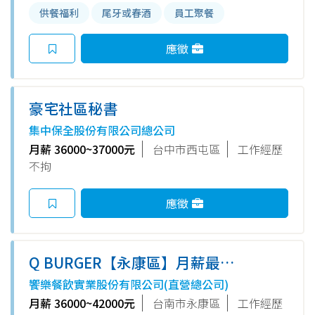
供餐福利
尾牙或春酒
員工聚餐
應徵
豪宅社區秘書
集中保全股份有限公司總公司
月薪 36000~37000元
台中市西屯區
工作經歷
不拘
應徵
Q BURGER【永康區】月薪最高
42,000 X儲備幹部一頭班X 歡迎
饗樂餐飲實業股份有限公司(直營總公司)
轉職、新鮮人加入
月薪 36000~42000元
台南市永康區
工作經歷