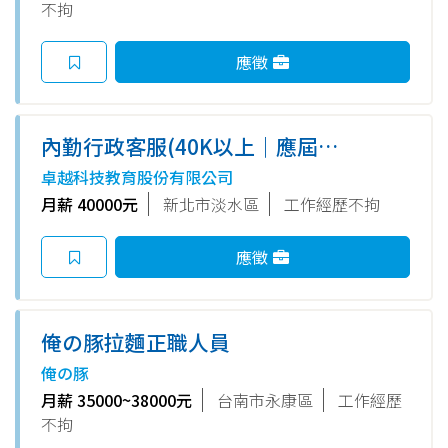
不拘
應徵
內勤行政客服(40K以上｜應屆畢
可｜竹圍捷運站2分鐘)
卓越科技教育股份有限公司
月薪 40000元
新北市淡水區
工作經歷不拘
應徵
俺の豚拉麵正職人員
俺の豚
月薪 35000~38000元
台南市永康區
工作經歷
不拘