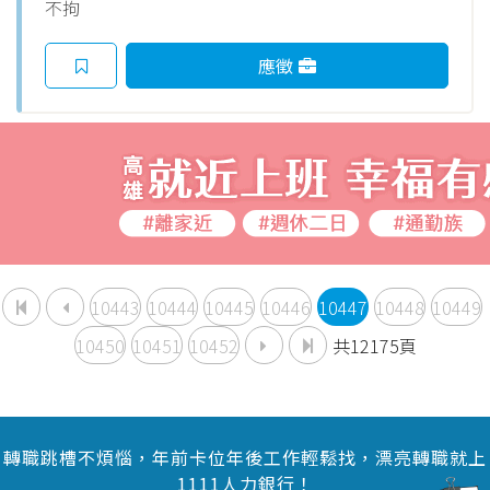
不拘
應徵
10443
10444
10445
10446
10447
10448
10449
10450
10451
10452
共12175頁
轉職跳槽不煩惱，年前卡位年後工作輕鬆找，漂亮轉職就上
1111人力銀行！