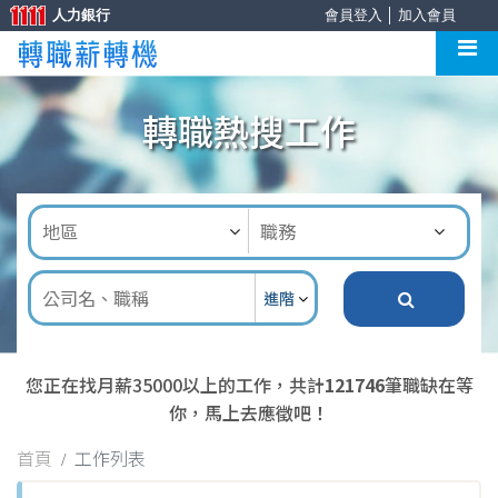
人力銀行
會員登入
│
加入會員
轉職熱搜工作
進階
您正在找月薪35000以上的工作，共計
121746
筆職缺在等
你，馬上去應徵吧！
首頁
工作列表