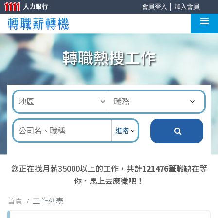
人力銀行
會員登入
│
加入會員
轉職熱搜工作
進階
您正在找月薪35000以上的工作，共計
121476
筆職缺在等
你，馬上去應徵吧！
首頁
工作列表