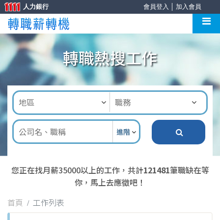
人力銀行
會員登入
│
加入會員
轉職熱搜工作
進階
您正在找月薪35000以上的工作，共計
121481
筆職缺在等
你，馬上去應徵吧！
首頁
工作列表