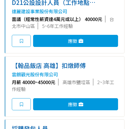
D21公設設計人員（工作地點：
台北、台中、台南、高雄）
達麗建設事業股份有限公司
面議（經常性薪資達4萬元或以上） 40000元
台
北市中山區
5~6年工作經驗
應徵
【翰品飯店 高雄】扣燉師傅
雲朗觀光股份有限公司
月薪 40000~45000元
高雄市鹽埕區
2~3年工
作經驗
應徵
採購發包人員