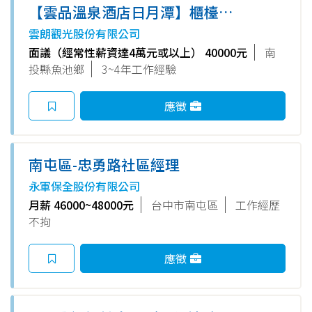
【雲品溫泉酒店日月潭】櫃檯接
待副理/經理
雲朗觀光股份有限公司
面議（經常性薪資達4萬元或以上） 40000元
南
投縣魚池鄉
3~4年工作經驗
應徵
南屯區-忠勇路社區經理
永軍保全股份有限公司
月薪 46000~48000元
台中市南屯區
工作經歷
不拘
應徵