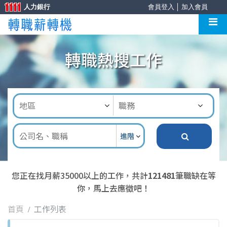
人力銀行
會員登入
│
加入會員
轉職熱搜工作
進階
您正在找月薪35000以上的工作，共計
121481
筆職缺在等
你，馬上去應徵吧！
首頁
工作列表