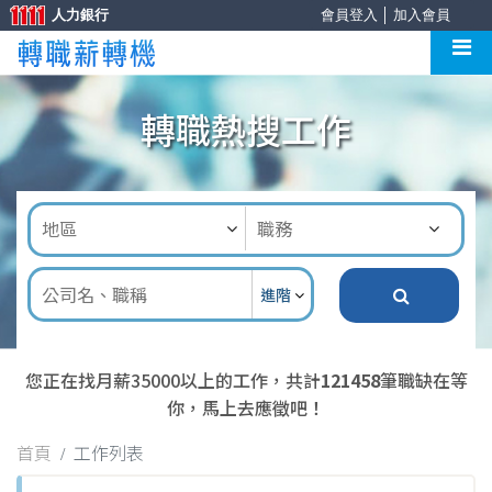
人力銀行
會員登入
│
加入會員
轉職熱搜工作
進階
您正在找月薪35000以上的工作，共計
121458
筆職缺在等
你，馬上去應徵吧！
首頁
工作列表