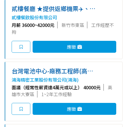
貳樓餐廳 ★提供返鄉機票✈️、租
屋 補助★ 外場正職/內場正職
貳樓餐飲股份有限公司
（無經驗可）（新竹巨城店）
月薪 36000~42000元
新竹市東區
工作經歷不
拘
應徵
台灣電池中心-廠務工程師(高
雄)2026C003
鴻海精密工業股份有限公司(鴻海)
面議（經常性薪資達4萬元或以上） 40000元
高
雄市大寮區
1~2年工作經驗
應徵