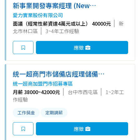
新事業開發專案經理 (New
Business Manager)_民宿
愛力實業股份有限公司
面議（經常性薪資達4萬元或以上） 40000元
新
北市林口區
3~4年工作經驗
應徵
統一超商門市儲備店經理儲備幹
部（智惠門市、紘遠門市）
統一超商加盟門市招募專區
月薪 38000~42000元
台中市西屯區
1~2年工
作經驗
工作獎金
定期調薪
應徵