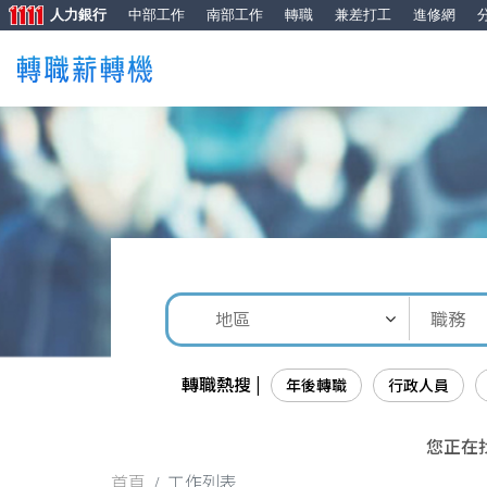
人力銀行
中部工作
南部工作
轉職
兼差打工
進修網
轉職熱搜 |
年後轉職
行政人員
您正在
首頁
工作列表