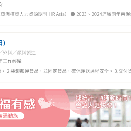
拘
亞洲權威人力資源期刊 HR Asia） ● 2023、2024連續兩年
5名（2023今周刊調查） ● 全球最佳雇主：第258名；台灣上榜企
日)
╱染料╱顏料製造
3年工作經驗
。 2.裝卸搬運貨品，並固定貨品，確保運送過程安全。 3.交付
佳。 6.須搬重物。