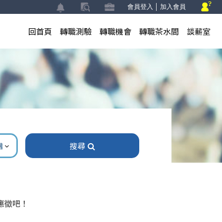
會員登入
│
加入會員
回首頁
轉職測驗
轉職機會
轉職茶水間
談薪室
搜尋
階
應徵吧！