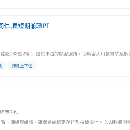
仁,長短期兼職PT
負責內外場日常事務，包含桌面清潔及備品補充。 3. 依標準作業流程協助餐點製作與擺盤。 4. 執...
金
彈性上下班
經歷不拘
建置、訓練與維護，確保系統穩定運行及持續優化。 2. AI軟體開
能的解決方案。 3. 效能優化與資料處理：結合AI資料預處理