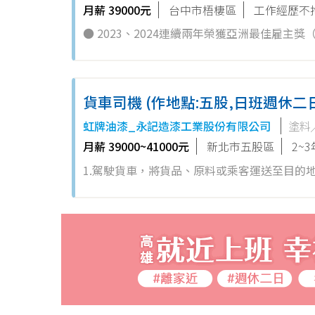
月薪 39000元
台中市梧棲區
工作經歷不
● 2023、2024連續兩年榮獲亞洲最佳雇主獎（
造業：金獎（人力銀行） ● 集團市值50強：第1
貨車司機 (作地點:五股,日班週休二
虹牌油漆_永記造漆工業股份有限公司
塗料
月薪 39000~41000元
新北市五股區
2~
1.駕駛貨車，將貨品、原料或乘客運送至目的地
簽收。 4.定期檢修車輛。 5.具堆高機駕照者尤