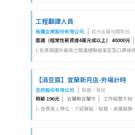
工具，提升系...
工程翻譯人員
裕鐵企業股份有限公司
其他金屬相關製造
面議（經常性薪資達4萬元或以上） 40000元
1.負責與國外廠商之間溝通聯絡事宜及口譯接待
採購翻譯之作業 4.協助公司主管處理工作上交
【涓豆腐】宜蘭新月店-外場計時
豆府股份有限公司
餐廳╱餐館
時薪 196元
宜蘭縣宜蘭市
工作經歷不拘
1. 負責客人帶位、介紹餐點、點餐、桌邊服務、
吧台工作站簡易餐飲之料理，如：調配飲料、