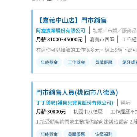
【嘉義中山店】門市銷售
阿瘦實業股份有限公司
鞋類╱布類╱服飾品
月薪 31000~45000元
嘉義市西區
工作經
在這你可以接觸的工作很多元，線上&線下都可
我們一起成長 在通往專業顧問的路途上還可以幫助他人的足健康，是最有
年終獎金
工作獎金
員購優惠
尾牙或
解說 3. 顧客關...
門市銷售人員(桃園市八德區)
丁丁藥局(諾貝兒寶貝股份有限公司)
藥局
月薪 30800元
桃園市八德區
工作經歷不
1.接受顧客詢問或主動提供諮商建議給顧客 2
質、特徵、品質與價格 4.在成交後，包裝商品
年終獎金
員購優惠
住宿福利