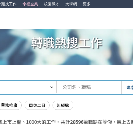
分類找工作
幸福企業
校園徵才
大學網
更多
轉職熱搜工作
進
業務推廣
周休二日
無經驗
找上市上櫃、1000大的工作，共計
28596
筆職缺在等你，馬上去