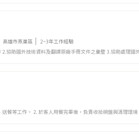
高雄市燕巢區
2~3年工作經驗
 2.協助國外技術資料及翻譯原廠手冊文件之彙整 3.協助處理國
辦的事務 ※具英文商務/工程翻譯經驗佳 ※具工程、機械、營造
送餐等工作。 2. 於客人用餐完畢後，負責收拾碗盤與清理環境。 
甜點製作等。