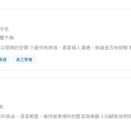
零售
歷不拘
以發揮的空間 只要你有熱情、喜愛與人溝通，無論是否有經驗 
價值的事 1. 商品介紹、銷售&諮詢 2. 足部量測&
春酒
員工聚餐
拘
.陳列商品、清潔櫥窗、維持營業場所的整潔與美觀 3.向顧客說明
、收取款項、交付商品、開發票或收據，完成交易手續 5.向客戶