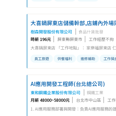
法，顯示商品的優點，以...
大喜鍋屏東店儲備幹部,店鋪內外場同
樹森開發股份有限公司
食品什貨批發
時薪 196元
屏東縣屏東市
工作經歷不拘
大喜鍋屏東店 「工作地點」： 家樂福屏東店 仁愛路188號2樓 1. 提供卓越的顧客服務，協助客人用餐需求及解答疑問。 2.
員工旅遊
供餐福利
進修補助
工作獎
AI應用開發工程師(台北總公司)
東和鋼鐵企業股份有限公司
鋼鐵工業
月薪 48000~58000元
台北市中山區
工作
1. AI應用服務部署與開發：負責AI應用服務的
軟體的需求分析、系統設計及程式撰寫，打造高效