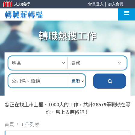
人力銀行
會員登入
│
加入會員
轉職熱搜工作
進階
您正在找上市上櫃、1000大的工作，共計
28579
筆職缺在等
你，馬上去應徵吧！
首頁
工作列表