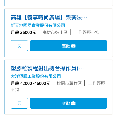
高雄【義享時尚廣場】樂葵法式
鐵板燒 - 外場正職夥伴
新天地國際實業股份有限公司
月薪 36000元
高雄市鼓山區
工作經歷不拘
應徵
塑膠粒製程射出機台操作員(做5
休2)[3班制])(需輪班、備宿舍/
大洋塑膠工業股份有限公司
供三餐)-(桃園廠)
月薪 42000~46000元
桃園市蘆竹區
工作經歷
不拘
應徵