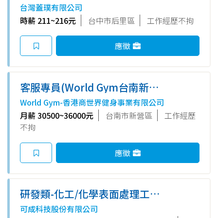
Outlet 台中麗寶)
台灣蓋璞有限公司
時薪 211~216元
台中市后里區
工作經歷不拘
應徵
客服專員(World Gym台南新營
店)
World Gym-香港商世界健身事業有限公司
月薪 30500~36000元
台南市新營區
工作經歷
不拘
應徵
研發類-化工/化學表面處理工程
師
可成科技股份有限公司