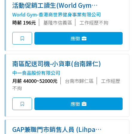
活動促銷工讀生(World Gym基
隆信義店)
World Gym-香港商世界健身事業有限公司
時薪 196元
基隆市信義區
工作經歷不拘
應徵
南區配送司機-小貨車(台南歸仁)
中一食品股份有限公司
月薪 44000~52000元
台南市歸仁區
工作經歷
不拘
應徵
GAP兼職門市銷售人員 (Lihpao