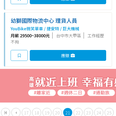
幼獅國際物流中心 理貨人員
YouBike微笑單車 / 捷安特 / 巨大機械
月薪 29500~38000元
台中市大甲區
工作經歷
不拘
應徵
17
18
19
20
21
22
23
24
25