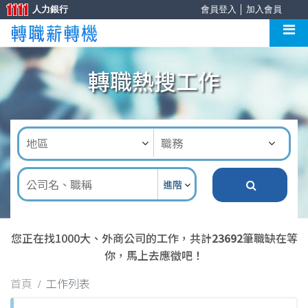
人力銀行
會員登入
│
加入會員
轉職熱搜工作
進階
您正在找1000大、外商公司的工作，共計
23692
筆職缺在等
你，馬上去應徵吧！
首頁
工作列表