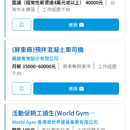
面議（經常性薪資達4萬元或以上） 40000元
台
南市永康區
工作經歷不拘
應徵
(屏東廠)預拌混凝土車司機
鳳勝實業股份有限公司
月薪 35000~60000元
屏東縣屏東市
工作經歷
不拘
應徵
活動促銷工讀生(World Gym彰
化和平店)
World Gym-香港商世界健身事業有限公司
時薪 196元
彰化縣彰化市
工作經歷不拘