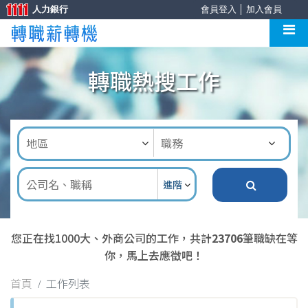
人力銀行
會員登入
│
加入會員
轉職熱搜工作
進階
您正在找1000大、外商公司的工作，共計
23706
筆職缺在等
你，馬上去應徵吧！
首頁
工作列表