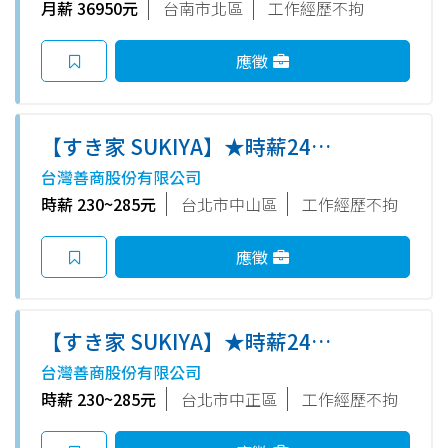
月薪 36950元
台南市北區
工作經歷不拘
應徵
【すき家 SUKIYA】★時薪240
元起(含全勤)★大直北安店
台灣善商股份有限公司
時薪 230~285元
台北市中山區
工作經歷不拘
應徵
【すき家 SUKIYA】★時薪240
元起(含全勤)★林森南路店
台灣善商股份有限公司
時薪 230~285元
台北市中正區
工作經歷不拘