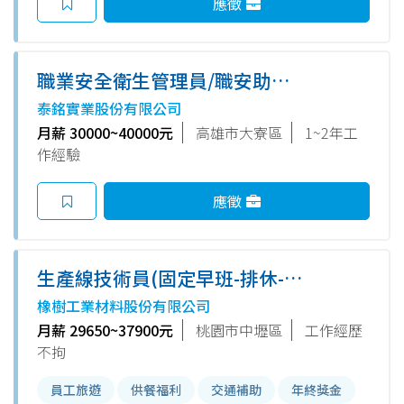
應徵
職業安全衛生管理員/職安助理
(無經驗可，相關科系畢業尤佳)
泰銘實業股份有限公司
月薪 30000~40000元
高雄市大寮區
1~2年工
作經驗
應徵
生產線技術員(固定早班-排休-織
機、準備部)
橡樹工業材料股份有限公司
月薪 29650~37900元
桃園市中壢區
工作經歷
不拘
員工旅遊
供餐福利
交通補助
年終獎金