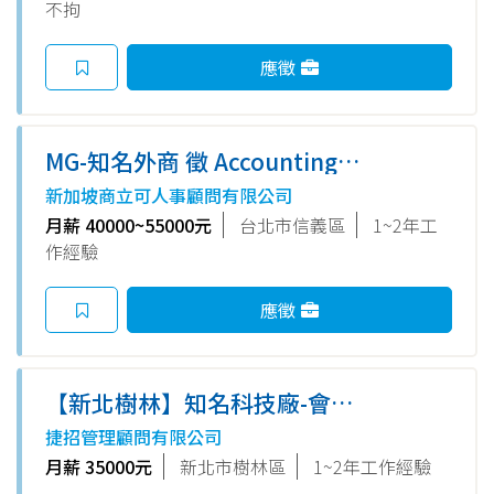
不拘
金/可續約)
應徵
MG-知名外商 徵 Accounting
Specialist (40~55K*14/象山站)
新加坡商立可人事顧問有限公司
月薪 40000~55000元
台北市信義區
1~2年工
作經驗
應徵
【新北樹林】知名科技廠-會計
專員｜工作單純｜見紅休
捷招管理顧問有限公司
月薪 35000元
新北市樹林區
1~2年工作經驗