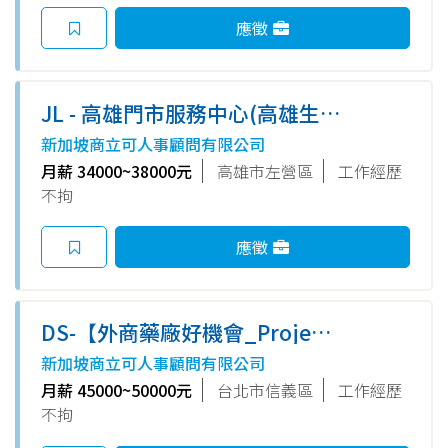
應徵
JL - 高雄門市服務中心(高雄生
態園區站) - 門市服務人員/ 咖啡
新加坡商立可人事顧問有限公司
館人員/ 倉儲理貨 - 月薪34至
月薪 34000~38000元
高雄市左營區
工作經歷
38K (把握機會, 無須推銷!!)
不拘
應徵
DS-【外商藥廠好機會_Project
Coordinator專案助理(行銷部
新加坡商立可人事顧問有限公司
門)】 信義區/45~50K(薪資依學
月薪 45000~50000元
台北市信義區
工作經歷
經驗談)/英文中上/熟悉數位型行
不拘
銷/基本數據整合能力