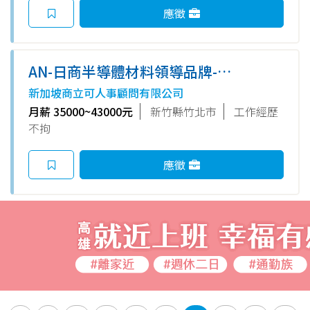
應徵
AN-日商半導體材料領導品牌-實
驗室工程師助理(需配合加班 依
新加坡商立可人事顧問有限公司
法給予加班費) 月薪35~43K+額
月薪 35000~43000元
新竹縣竹北市
工作經歷
外年度獎金0.85~1.7個月
不拘
應徵