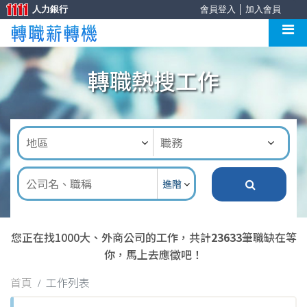
人力銀行
會員登入
│
加入會員
轉職熱搜工作
進階
您正在找1000大、外商公司的工作，共計
23633
筆職缺在等
你，馬上去應徵吧！
首頁
工作列表