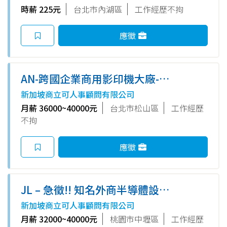
時薪 225元
台北市內湖區
工作經歷不拘
應徵
AN-跨國企業商用影印機大廠-供
需計劃管理師(採購) 月薪
新加坡商立可人事顧問有限公司
36~40K+保障1個月年終+穩定上
月薪 36000~40000元
台北市松山區
工作經歷
下班 捷運小巨蛋站步行3分鐘
不拘
應徵
JL – 急徵!! 知名外商半導體設備
公司–助理工程師–月薪3萬2至4
新加坡商立可人事顧問有限公司
萬*14個月(見紅休! /有供餐/環
月薪 32000~40000元
桃園市中壢區
工作經歷
境好有空調/一年一聘/有激勵獎