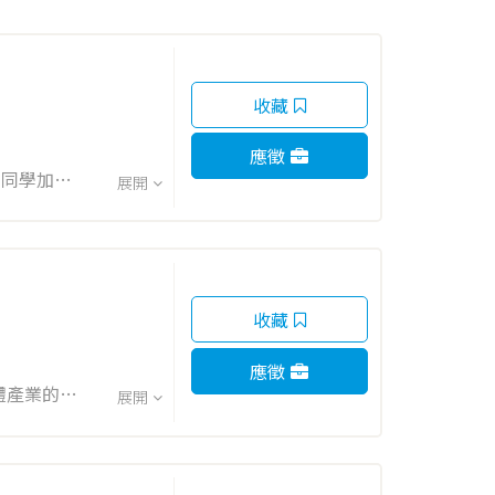
收藏
應徵
展開
社、楠梓、
收藏
應徵
體產業的領
展開
確保設備正常
備的清潔、
 6. 追