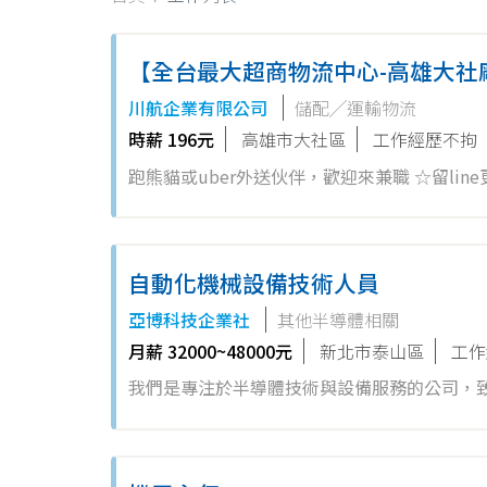
【全台最大超商物流中心-高雄大社
川航企業有限公司
儲配╱運輸物流
時薪 196元
高雄市大社區
工作經歷不拘
跑熊貓或uber外送伙伴，歡迎來兼職 ☆留line更快速連繫面試☆ 歡迎「延長學業」
歡迎「空堂太多」同學加入 歡迎鄰近樹科大、
燕巢、仁武、橋頭、嶺口、里港的同學加入 歡迎加工區休假太
性! 兼職人員： 1、享勞/健/團保 2、薪資：實習期間時薪196元起。 3、獎金：依工作效率加發獎金。 4、歡迎大學在學
自動化機械設備技術人員
生、延畢生兼職，每週可安排3或5天班以上。 5、
亞博科技企業社
其他半導體相關
陳主任0909017633 電洽時間 上午10點~下午15點(如非此時段、未接電話、轉語音信箱，請打短訊給我留言。) ★★有意
月薪 32000~48000元
新北市泰山區
工作
願投入人員，請先行投履歷，為您安排面試時間★★ ☆☆更積極應徵人員，可以留下LINE的ID，聯絡更加
我們是專注於半導體技術與設備服務的公司，
帶原子筆及證件(警衛室換證
軍企業。 1. 負責無塵室自動化機械設備(如自
運行，並即時進行校正。 3. 進行零件與設計
校準及性能維護，發現故障時進行診斷及修復。 