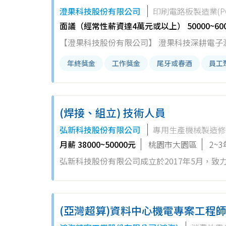
夥伴的努力 - 全勤獎金、伙食津貼，貼心關懷每一天生活 - 優渥的教育訓練與跨國原廠交流，助您實現成長潛能 - 周全的
澄果科技股份有限公司
印刷電路板製造業(PC
育嬰假、生育補助及家照假，打造友善的職場環境 - 年終獎金、績效獎金、健全勞健保制度，讓努力都有回報 -
面議（經常性薪資達4萬元或以上） 50000~60
洽愉快的合
【澄果科技股份有限公司】 澄果科技深耕電子測試產業二十餘年，專注於提供PCB、IC載板及高階電子產品完整的測試解
決方案。我們不僅代理世界級高科技測試設備
年終獎金
工作獎金
尾牙或春酒
員工
的團隊！如果您也熱衷於技術研發與突破，那您將會在這裡找到屬
隊，進行工作規劃與分配，確保專業高效運作。 2. 與跨部門及國內外合作夥伴協作，共同完成專案執行和目標達成。 
設計教育訓練計畫，提升團隊技能，打造專業菁英隊伍。 4. 負責ISO相關文件的管理與執行，確
(焊接、組立) 技術人員
範。 5. 整合資源，主持並追蹤內部會議，驅動專案進度。 6. 制定設備維護計劃，進行效能評估及技術優化。 7. 引進新設
備，進行可行分析與導入規劃，提升製造效率。 8. 針對軟硬體設備異常，提供即時技術支援與解決方案。 9. 發掘
弘新科技股份有限公司
專用生產機械製造修
術，持續進行製程改良及技術創新。 加入澄果科技，您將享受以下福利與成長機會： - 三節獎金、加班費、年終獎金及豐
月薪 38000~50000元
桃園市大園區
2~
厚津貼 - 全方位教育訓練與職涯培育，提供技術深造及國際交流機會 - 彈性特休假、員工體檢、優質保險及多樣性補助津
弘新科技股份有限公司成立於2017年5月，
貼 - 鼓勵創新與合作的企業文化，打造互信共享的工作環境 我們期待與擁有豐富管理與技術經驗的您攜手並進，為PCB製
並專注於火力發電廠、石油化學廠及能源產業
造創新注入新動力！😊立即加入我們，一起創
脫硫系統、廢水連續排放監測系統，以及各類
程之調配系統等。並提供的特製設備，專為應
(亞灣超算)資料中心機電專案工程師
學產業中發揮著關鍵之作用。 弘新科技憑藉累積相