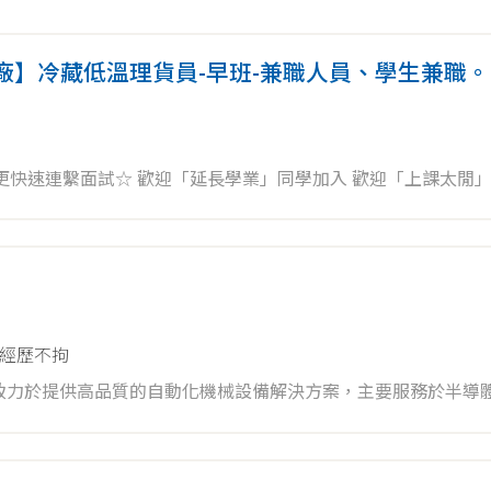
廠】冷藏低溫理貨員-早班-兼職人員、學生兼職。
同學加入 歡迎「上課太閒」同學加入
義大、高師大(燕巢校區)、高苑科大、高科大學生加入 歡迎住大
多的電子業從業人員來兼差!!! 每週能配班3~5天，排班彈
歡迎在職人士假日兼職。 6.歡迎國外留學生、僑生加入。 可直接電洽
經歷不拘
快速☆☆ 請攜
致力於提供高品質的自動化機械設備解決方案，主要服務於半導
用) 面試時，請穿長褲、不能穿拖鞋。
走車)的操作及日常保養維護。 2. 執行自動化設備的基礎檢測，
圖的核對，確保待檢物符合機種與規格需求。 4. 定期進行機械設
5. 協助進行自動化設備問題的深入分析，並提出對策及改善計畫。