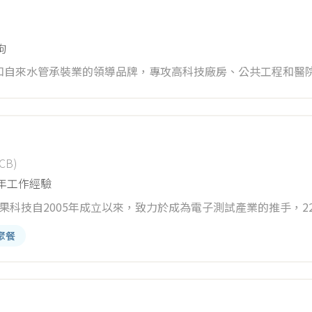
況提出改善建議。 7. 熟悉與遵守半導體相關的安全規範，確保
修的技術支援，並與內部其他部門溝通協調確保項目執行無誤。 如
拘
加入我們的行列，共同投入這個蓬勃發展的產業，成為高科技自
和自來水管承裝業的領導品牌，專攻高科技廠房、公共工程和醫
務贏得客戶信賴，並致力於創造更安全舒適的空間。加入我們，您將
設中發揮重要影響力！ 主要工作內容： 1. 負責工程現場，包
工品質管控與查驗作業，確保符合規範及標準。 3. 處理現場物料
核對及必要的簡易修圖。 5. 協助內外部溝通，與團隊同心協力達
B)
、年終獎金、年節禮金，讓每個節日更溫馨 - 勞保、健保、團保、
2年工作經驗
補助、生育補助，重視每一個人生重要時刻 - 國內外旅遊、員工
提升專業技能與發展潛力 我們誠摯邀請熱情的您加入祥裕水電工程
我們與日本及歐洲知名品牌合作，提供高效穩定的電子測試解決
聚餐
您不僅將站在電子科技的最前沿，更能透過創新技術和團隊精神改
 協助客
籌劃相關商