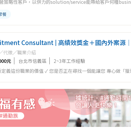
性客戶，以併力的solution/service能帶給客戶何種busine
 selling，可參考：
聚餐
/value-selling-skills/selling-on-value-the-three-principles-
術/功能觀點。 2.)與公司的Presale、Professional Service
多服務 3.)篩選外部客戶來電，並從中成功取得銷售機會 4.)
tment Consultant | 高績效獎金＋國內外案
╱代徵╱職業介紹
000元
台北市信義區
2~3年工作經驗
的您，重新定義這份職業的價值 ✓ 您是否正在尋找一個能讓您 專心做「
 您是否希望您的努力能有 更高比例的回報、清晰的升遷機制與
果您是資深顧問 / 現任獵頭顧問，這裡可能會
實體據點與跨境團隊。 從金融科技出發，現已橫跨：金融、高科
，穩定創造收入與成就。 創辦人本身來自跨國獵頭品牌，
的痛點與限制，打造出一套獨特的運營方式： 我們相信「共享、共好