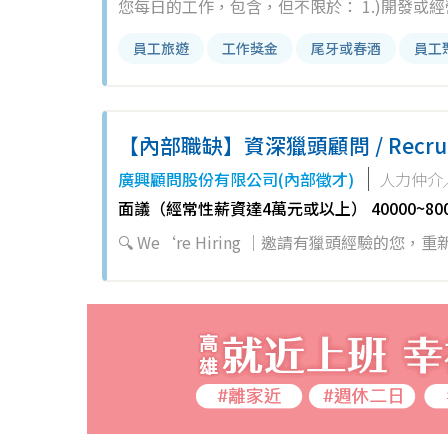
您每日的工作，包含，但不限於： 1.)開發或經營策略
value，作為value pitch （我們內部稱為value
員工旅遊
工作獎金
尾牙或春酒
員工
http://www.salestrainingandresults.com/blog
selling ）；有別於傳統IT solution銷售的純技
服務公司既有客戶，維持客戶滿意度並成功銷售更
【內部職缺】資深獵頭顧問 / Recrui
主管與您共同協定的工作目標與任務。
級
廣興顧問股份有限公司(內部徵才)
人力仲介
面議（經常性薪資達4萬元或以上） 40000~80
🔍 We‘re Hiring ｜邀請有獵頭經驗
不必花時間在陌生開發與內耗競爭的團隊？ ✓
✓ 您是否希望有一天能 創造屬於自己的獵頭品牌，而不只是為別人打工？ 如
是您嚮往發揮的舞台。 🌍 關於我們｜Superb Consulting Group 廣興顧問 我們是一家來自台灣的人力資源顧問公司，深
耕大中華市場、積極拓展東南亞與北美，擁有
醫療、製造、快消等產業。 我們的金融團隊佔據銀行業 60％ 以上的中高階職缺市場，案源穩定、需求源源不絕。 這代表
加入我們的顧問，不擅長陌生開發也能專注在成案與履歷交付上
曾是 Top Sales 與業務主管，深知顧問