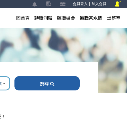
會員登入
│
加入會員
回首頁
轉職測驗
轉職機會
轉職茶水間
談薪室
搜尋
階
吧！