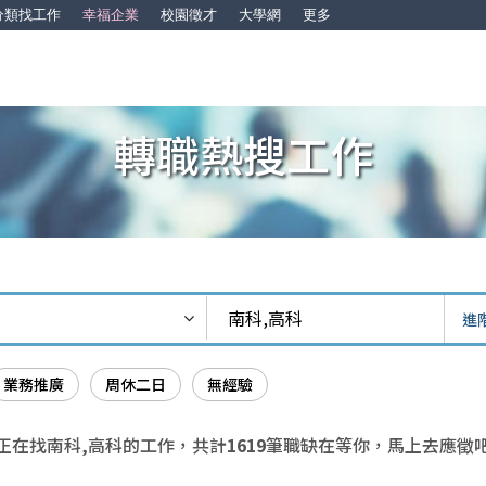
分類找工作
幸福企業
校園徵才
大學網
更多
轉職熱搜工作
進
業務推廣
周休二日
無經驗
正在找南科,高科的工作，共計
1619
筆職缺在等你，馬上去應徵