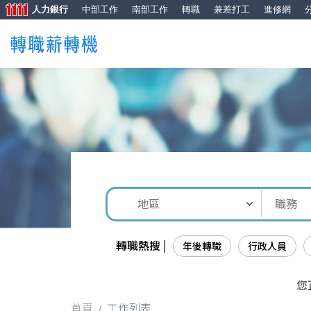
人力銀行
中部工作
南部工作
轉職
兼差打工
進修網
轉職熱搜 |
年後轉職
行政人員
您
首頁
工作列表