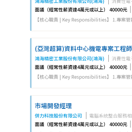
鴻海精密工業股份有限公司(鴻海)
消費性電
Nikkiso)工業部門之事業體，未來弘新科
面議（經常性薪資達4萬元或以上） 40000元
力開發更多永續經營的系統設備，為產業升級
【核心職責 | Key Responsibilities】 1.專案管控 
將成為推進環保使命的一份子，共同改善人類與
徑分析，針對落後提出趕工計畫。 (2).嚴格控管預
並執行焊接操作，確保高品質焊縫。 2. 參與品質控制並進行焊接檢測，使用無損檢測技術確認品質，並及時修改焊接缺
益。 (3).建立專案儀表板 (Dashboard)，定期向
陷。 3. 定期檢查、維護和保養焊接設備，保障操作流暢與安全。 4. 與工程師共同合作，提出製程改進建議，提升工藝效
土建 (CSA) 與液冷系統 (Liquid Cooling)
率。 我們提供完善的福利制度，關愛每一位員工的發展與生活： - 週休二日及完整保險覆蓋（健保、勞保、職災保險) - 提
(亞灣超算)資料中心機電專案工程
與缺失改善，確保高品質移交。 (3).落實 HSE 管理
供勞退提繳金及加班費，保障您的權益 - 員工團保計劃，為您的安全全面護航 - 良好工作環境，重視員工成長空間，提供
鴻海精密工業股份有限公司(鴻海)
消費性電
業主代表管理顧問與承包商績效；追蹤長交期設備 
學習與晉升機會 👉快來成為我們團
面議（經常性薪資達4萬元或以上） 40000元
【核心職責 | Key Responsibilities】 1.專案管控 
徑分析，針對落後提出趕工計畫。 (2).嚴格控管預
益。 (3).建立專案儀表板 (Dashboard)，定期向
土建 (CSA) 與液冷系統 (Liquid Cooling)
市場開發經理
與缺失改善，確保高品質移交。 (3).落實 HSE 管理
併力科技股份有限公司
電腦系統整合服務相
業主代表管理顧問與承包商績效；追蹤長交期設備 
面議（經常性薪資達4萬元或以上） 40000元