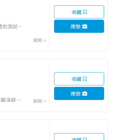
收藏
應徵
滿創新精神
展開
收藏
應徵
不斷深耕。
展開
污防制脫硝
石油化學製
在能源及化
n
收藏