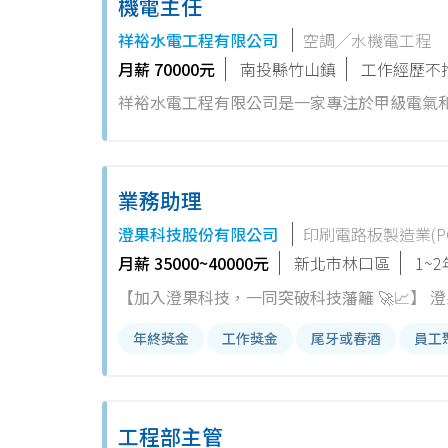
機電主任
蹤設備運行效率，記錄測試數據，並針對不良狀
祥裕水電工程有限公司
空調╱水機電工程
安全性與工廠生產的順暢。 8. 提供工程維
月薪 70000元
南投縣竹山鎮
工作經歷不
技術抱有熱忱，喜愛挑戰精密的領域，歡迎您
祥裕水電工程有限公司是一家專注於甲級電氣
專家！期待您的加入！
防工程🏗️💡。我們以專業技術與高品質服
與重大工程計劃的一份子，更在推動社會基礎建
防、空調系統的進度管理與協調。 2. 執行施
業務助理
出料記錄與管理。 4. 檢閱、整理圖面並進行
澄果科技股份有限公司
印刷電路板製造業(PC
標。 我們為您提供豐厚的福利： - 三節獎金
月薪 35000~40000元
新北市林口區
1~
金，為您打造安心保障 - 員工生日禮金、結婚
【加入澄果科技，一同突破科技藩籬 🚀📈】 澄果科技自2005年成立以來，致力於成為電子測試產業的推手，22年的專業
心情，享受團隊默契 - 在職教育訓練，助您
深耕讓我們成為各大高科技原廠的信賴夥伴。
和我們共同建造更美好的未來！
年終獎金
工作獎金
尾牙或春酒
員工
PCB、IC載板及先進封裝領域。加入我們，
全球電子產業注入全新可能！ 🚀 工作內容概要： 1. 熟悉公司代理之電子測試產品，提供客戶清晰的資訊與建議 2.
戶訂單處理與進度追蹤，確保流程無誤、溝通順暢 3. 配合業務人員，提供後勤支援與行政服務 4. 協助安排與
工程部主管
業活動及展覽事宜 5. 配合處理主管的交辦事項，確保專案高效執行 💡 我們為您提供： - 三節獎金及年度尾牙，感謝每位