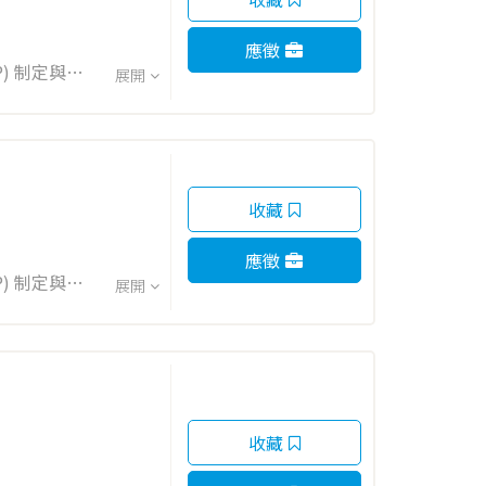
碳領域，致
入我們，您
應徵
MSP) 制定與要
合適的材料
展開
，確保商業利
統籌 MEP、
SAT/IST)
 (1)作為
收藏
應徵
MSP) 制定與要
展開
，確保商業利
統籌 MEP、
SAT/IST)
 (1)作為
收藏