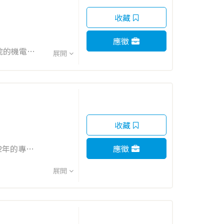
設備操作的
收藏
果您對科學
動化技術的
應徵
院的機電消
展開
成為不僅參
括機電、消
及設備的進
成專案目
勞退提撥
收藏
聚餐，放鬆
應徵
有限公司，
方案，遍及
展開
變未來，為