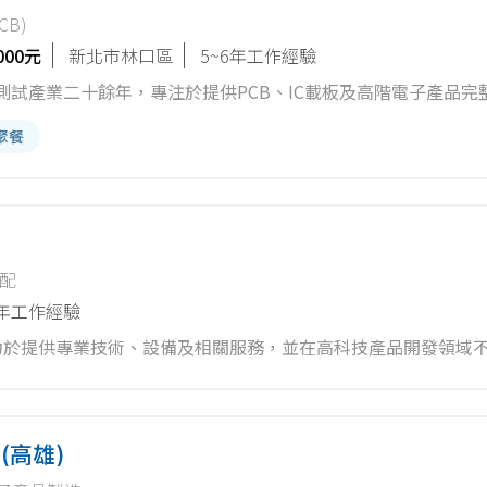
B)
 同事間融
000元
新北市林口區
5~6年工作經驗
作氛圍，攜手共創精彩未來 🌟 我們期待熱情的您加入，一起用努力與創新推動產業未來的成長！
，更以技術整合及專業服務創造價值。我們是一個熱愛挑戰、充
聚餐
於自己的職涯舞台！✨💡🔧 主要職責： 1. 帶領工程部團
3.
保符合品質標準與安全規
新技
配
3年工作經驗
致力於提供專業技術、設備及相關服務，並在高科技產品開發領域
設備需求，主要產品包括：鍋爐水水質調整加藥及取樣設備、空
造更美好的技術藍圖！
氣體（氫氣、二氧化碳、氮氣、天然氣）壓力流量控制設備，各
對高溫、極低溫、高壓、精密計量及無洩漏等特殊條件而設計，
(高雄)
關製造經驗及實績，於2024年10月起承接台灣日機裝(Taiwa