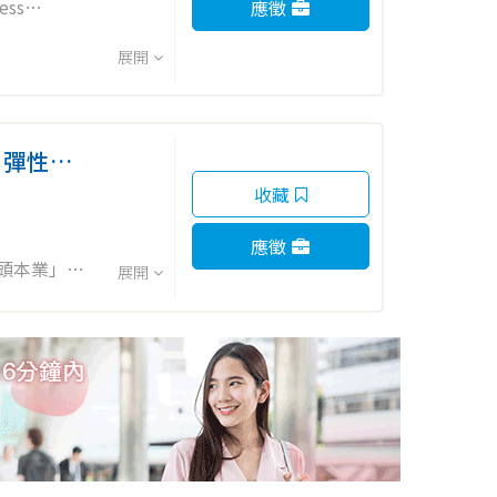
ss
應徵
展開
of-value-
部門密切合作，
特別任務：
源｜彈性職
收藏
應徵
獵頭本業」、
展開
更大的舞台？
技、數位、
、共榮」的獵