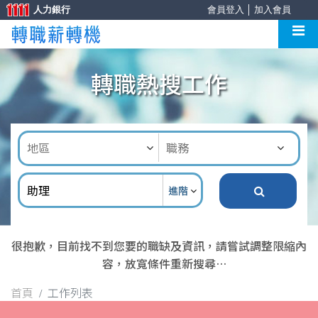
人力銀行
會員登入
│
加入會員
轉職熱搜工作
進階
很抱歉，目前找不到您要的職缺及資訊，請嘗試調整限縮內
容，放寬條件重新搜尋
首頁
工作列表