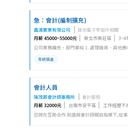
急：會計(編制擴充)
鑫滿實業有限公司
其他電子零組件相關
月薪 45000~55000元
新北市新莊區
3~
公司業務擴充，部門單純 1. 處理廠商、其他應
相關學歷背景者優先
年終獎金
會計人員
陳茂卿會計師事務所
會計服務
月薪 32000元
台南市安平區
工作經歷不
您將在互助合作.和諧與會計師親自指導下,從事: 1.協助客戶會計帳務處理。 2.代理客戶申報營業稅及營所稅等事項。 3
務.稅務審計工作。 歡迎個性熱誠積極的