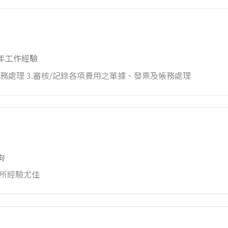
1年工作經驗
計帳務處理 3.審核/記錄各項費用之單據、發票及帳務處理
拘
務所經驗尤佳