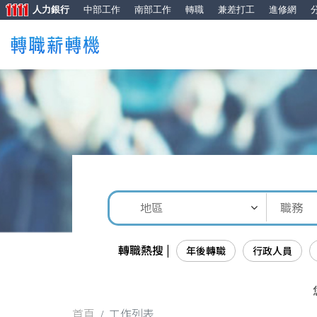
人力銀行
中部工作
南部工作
轉職
兼差打工
進修網
轉職熱搜 |
年後轉職
行政人員
首頁
工作列表