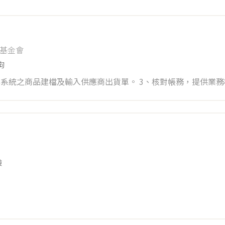
基金會
拘
驗