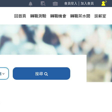
會員登入
│
加入會員
回首頁
轉職測驗
轉職機會
轉職茶水間
談薪室
搜尋
階
！