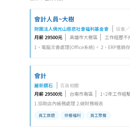
會計人員~大樹
財團法人佛光山慈悲社會福利基金會
協會╱
月薪 29500元
高雄市大樹區
工作經歷不
1、電腦文書處理(Office系統)。 2、ERP進銷存系統之商品建檔及輸入供應商出貨單。 3、核對帳務，提供業務相關報表
予相關人員及主管。 4、協助處理各專櫃及自營店pos系統之狀況及樓管工作。 5、專櫃收款事宜。 6、公司業務相關及主
管交辦工作。
會計
麗新鑽石
百貨相關
月薪 29500元
台南市南區
1~2年工作經
1.協助店內帳務處理 2.做財務報表
員工旅遊
供餐福利
員工聚餐