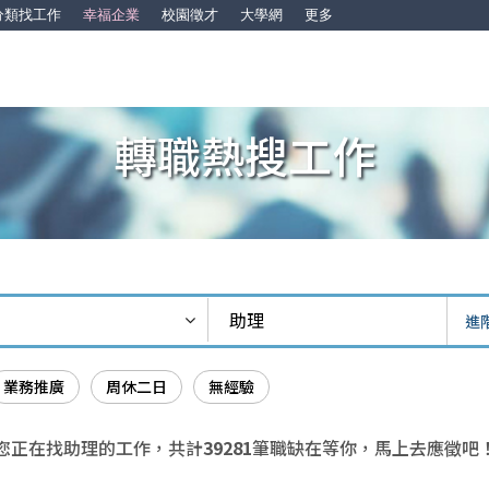
分類找工作
幸福企業
校園徵才
大學網
更多
轉職熱搜工作
進
業務推廣
周休二日
無經驗
您正在找助理的工作，共計
39281
筆職缺在等你，馬上去應徵吧