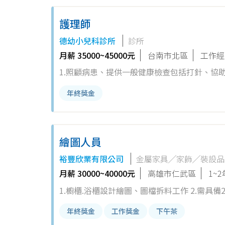
護理師
德幼小兒科診所
診所
月薪 35000~45000元
台南市北區
工作經
1.照顧病患、提供一般健康檢查包括打針、協
成診斷和分析 3工作時間08:0
年終獎金
繪圖人員
裕豐欣業有限公司
金屬家具╱家飾╱裝設品
月薪 30000~40000元
高雄市仁武區
1~
1.櫥櫃.浴櫃設計繪圖、圖檔拆料工作 2.需具備
年終獎金
工作獎金
下午茶