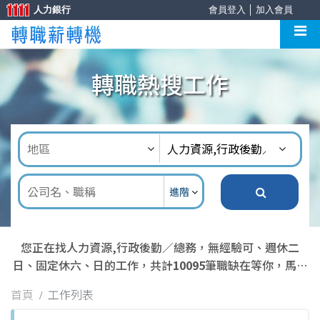
人力銀行
會員登入
│
加入會員
轉職熱搜工作
進階
您正在找人力資源,行政後勤／總務，無經驗可、週休二
日、固定休六、日的工作，共計
10095
筆職缺在等你，馬上
去應徵吧！
首頁
工作列表