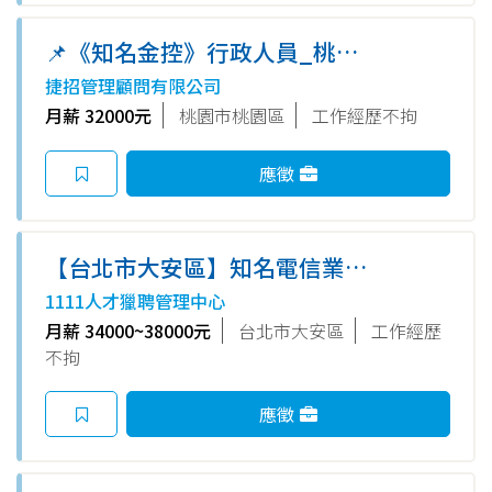
📌《知名金控》行政人員_桃竹
區業務部
捷招管理顧問有限公司
月薪 32000元
桃園市桃園區
工作經歷不拘
應徵
【台北市大安區】知名電信業✨
客訴管理師(近捷運六張犁站)
1111人才獵聘管理中心
月薪 34000~38000元
台北市大安區
工作經歷
不拘
應徵