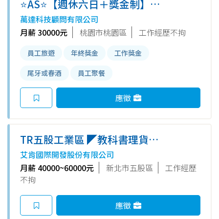
⭐AS⭐【週休六日＋獎金制】人
資內勤
萬達科技顧問有限公司
月薪 30000元
桃園市桃園區
工作經歷不拘
員工旅遊
年終獎金
工作獎金
尾牙或春酒
員工聚餐
應徵
TR五股工業區 ◤教科書理貨包
裝員◢ ✔️暑期打工可✔️急徵六日
艾肯國際開發股份有限公司
休✔️可週借支
月薪 40000~60000元
新北市五股區
工作經歷
不拘
應徵