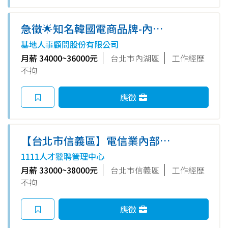
急徵🌟知名韓國電商品牌-內湖-
行政人員(歡迎應屆畢業生) GH
基地人事顧問股份有限公司
月薪 34000~36000元
台北市內湖區
工作經歷
不拘
應徵
【台北市信義區】電信業內部行
政助理/公司體系大/近松菸
1111人才獵聘管理中心
月薪 33000~38000元
台北市信義區
工作經歷
不拘
應徵