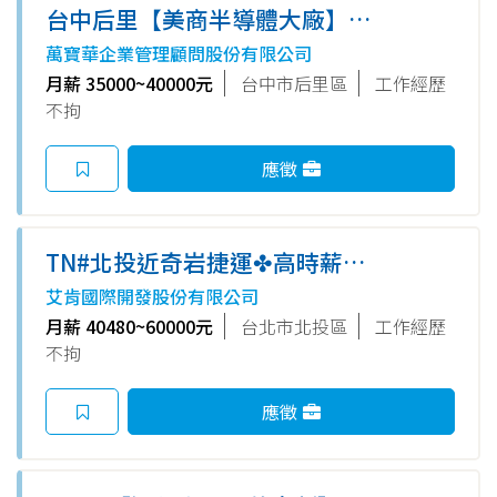
台中后里【美商半導體大廠】
HR人資助理/專員 (派遣職)
萬寶華企業管理顧問股份有限公司
月薪 35000~40000元
台中市后里區
工作經歷
不拘
應徵
TN#北投近奇岩捷運✤高時薪
240元【六日休✤自選日晚班】
艾肯國際開發股份有限公司
牛奶糖食品加工生產包裝員
月薪 40480~60000元
台北市北投區
工作經歷
不拘
應徵