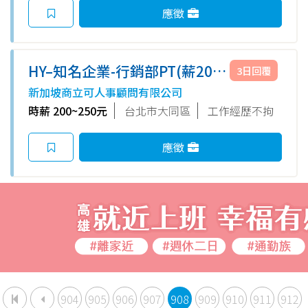
應徵
HY–知名企業-行銷部PT(薪200-
3日回覆
250/日文或英文則一精通/京站
新加坡商立可人事顧問有限公司
對面))
時薪 200~250元
台北市大同區
工作經歷不拘
應徵
904
905
906
907
908
909
910
911
912