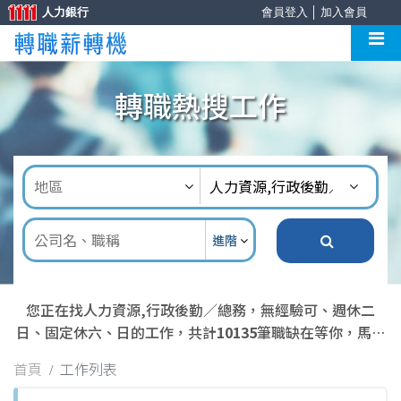
人力銀行
會員登入
│
加入會員
轉職熱搜工作
進階
您正在找人力資源,行政後勤／總務，無經驗可、週休二
日、固定休六、日的工作，共計
10135
筆職缺在等你，馬上
去應徵吧！
首頁
工作列表