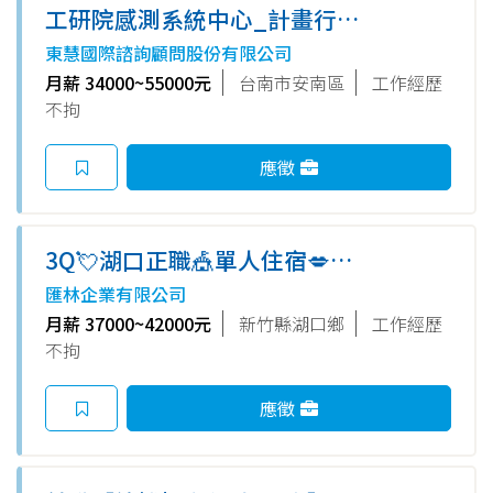
工研院感測系統中心_計畫行政
派遣人員(B200)_限碩士
東慧國際諮詢顧問股份有限公司
月薪 34000~55000元
台南市安南區
工作經歷
不拘
應徵
3Q💘湖口正職🎪單人住宿💋週
休六日學生可✨錄取94正職🎈可
匯林企業有限公司
免加班✨成品檢驗或操作機台人
月薪 37000~42000元
新竹縣湖口鄉
工作經歷
員
不拘
應徵