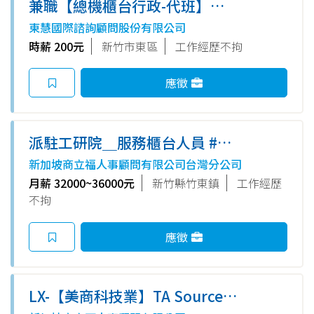
兼職【總機櫃台行政-代班】科
技業-環境優-新竹/竹北
東慧國際諮詢顧問股份有限公司
時薪 200元
新竹市東區
工作經歷不拘
應徵
派駐工研院＿服務櫃台人員 #有
制服套裝
新加坡商立福人事顧問有限公司台灣分公司
月薪 32000~36000元
新竹縣竹東鎮
工作經歷
不拘
應徵
LX-【美商科技業】TA Sourcer
(歡迎新鮮人/無經驗可) #上手後