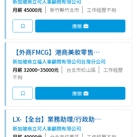
新加坡商立可人事顧問有限公司
可以WFH #新竹竹北
月薪 45000元
新竹縣竹北市
工作經歷不拘
應徵
【外商FMCG】港商美妝零售龍
頭：電子商務部助理 / 文化自由
新加坡商立福人事顧問有限公司台灣分公司
開放 / 培訓完整 (歡迎具備電商
月薪 32000~35000元
台北市松山區
工作經歷
後台經驗者)
不拘
應徵
LX-【全台】業務助理/行政助理
多缺 #台北 #新竹 #台南
新加坡商立可人事顧問有限公司
月薪 40000元
台北市信義區
工作經歷不拘