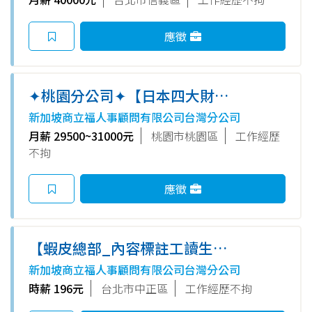
應徵
✦桃園分公司✦【日本四大財團
｜業務助理】周休六日&準時下
新加坡商立福人事顧問有限公司台灣分公司
班/保障年終/歡迎夜校生！_ro
月薪 29500~31000元
桃園市桃園區
工作經歷
不拘
應徵
【蝦皮總部_內容標註工讀生】
_AN (短期專案~2025/12)
新加坡商立福人事顧問有限公司台灣分公司
時薪 196元
台北市中正區
工作經歷不拘