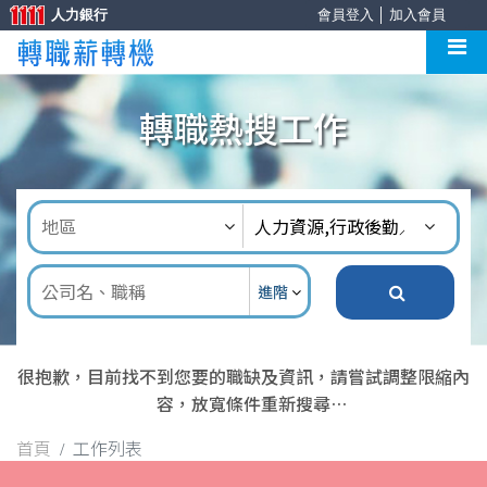
人力銀行
會員登入
│
加入會員
轉職熱搜工作
進階
很抱歉，目前找不到您要的職缺及資訊，請嘗試調整限縮內
容，放寬條件重新搜尋
首頁
工作列表