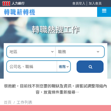
人力銀行
會員登入
│
加入會員
轉職熱搜工作
進階
很抱歉，目前找不到您要的職缺及資訊，請嘗試調整限縮內
容，放寬條件重新搜尋
首頁
工作列表