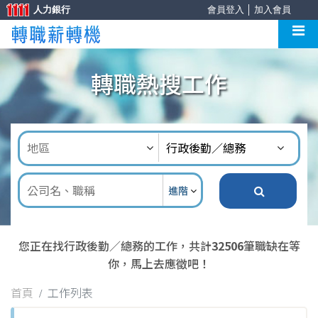
人力銀行
會員登入
│
加入會員
轉職熱搜工作
進階
您正在找行政後勤／總務的工作，共計
32506
筆職缺在等
你，馬上去應徵吧！
首頁
工作列表