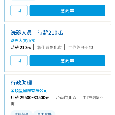
應徵
洗碗人員｜時薪210起
漫思人文蔬食
時薪 210元
彰化縣彰化市
工作經歷不拘
應徵
行政助理
金順星國際有限公司
月薪 29500~33500元
台南市北區
工作經歷不
拘
年終獎金
員工聚餐