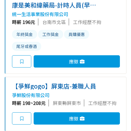
康是美和緯藥局-計時人員(早班/
晚班)
統一生活事業股份有限公司
時薪 196元
台南市北區
工作經歷不拘
年終獎金
工作獎金
員購優惠
尾牙或春酒
應徵
【爭鮮gogo】屏東店-兼職人員
爭鮮股份有限公司
時薪 198~208元
屏東縣屏東市
工作經歷不拘
應徵