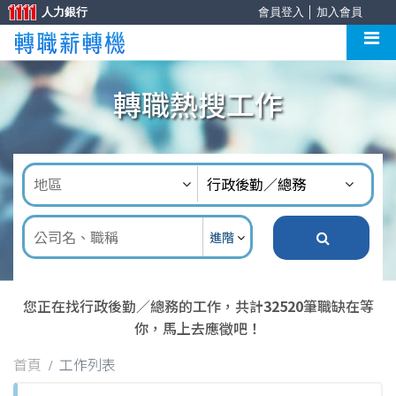
人力銀行
會員登入
│
加入會員
轉職熱搜工作
進階
您正在找行政後勤／總務的工作，共計
32520
筆職缺在等
你，馬上去應徵吧！
首頁
工作列表