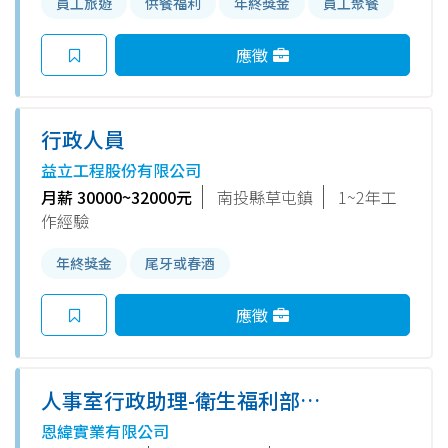
員工旅遊
供餐福利
年終獎金
員工聚餐
應徵
行政人員
益立工程股份有限公司
月薪 30000~32000元
南投縣草屯鎮
1~2年工
作經驗
年終獎金
尾牙或春酒
應徵
人事室行政助理-衛生福利部社
會及家庭署-公彩(信義)
恩緯實業有限公司