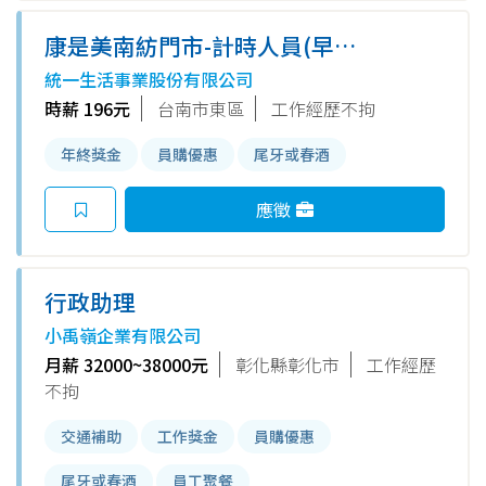
康是美南紡門市-計時人員(早班/
晚班)
統一生活事業股份有限公司
時薪 196元
台南市東區
工作經歷不拘
年終獎金
員購優惠
尾牙或春酒
應徵
行政助理
小禹嶺企業有限公司
月薪 32000~38000元
彰化縣彰化市
工作經歷
不拘
交通補助
工作獎金
員購優惠
尾牙或春酒
員工聚餐