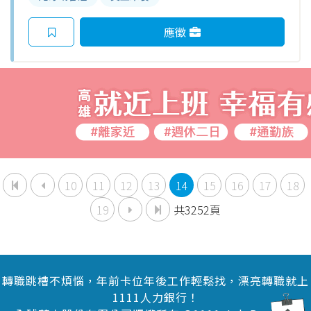
應徵
10
11
12
13
14
15
16
17
18
19
共3252頁
轉職跳槽不煩惱，年前卡位年後工作輕鬆找，漂亮轉職就上
1111人力銀行！