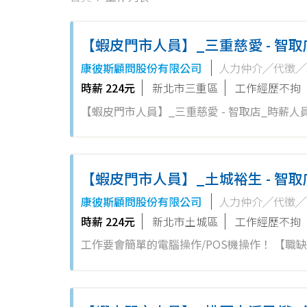
【蝦皮門市人員】_三重慈愛 - 智
康彼斯顧問股份有限公司
人力仲介╱代徵╱
時薪 224元
新北市三重區
工作經歷不拘
【蝦皮門市人員】_三重慈愛 - 智取店_時薪人員 工作要會簡單的電腦操作/POS機操作！ 【職缺名稱】：時薪人員 歡
經驗者、二度就業加入，亦歡迎對零售業有興趣
店: 1.負責包裹...
【蝦皮門市人員】_土城裕生 - 智
康彼斯顧問股份有限公司
人力仲介╱代徵╱
時薪 224元
新北市土城區
工作經歷不拘
工作要會簡單的電腦操作/POS機操作！ 【
者加入，未來將依表現、績效能力另行提供儲備訓練
區環境、清潔維護作業...