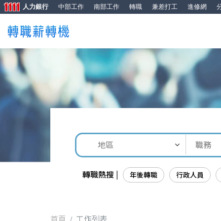
人力銀行
中部工作
南部工作
轉職
兼差打工
進修網
轉職熱搜 |
年後轉職
行政人員
首頁
工作列表