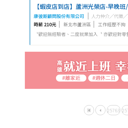
【蝦皮店到店】蘆洲光榮店-早晚班/
康彼斯顧問股份有限公司
人力仲介╱代徵╱
時薪 210元
新北市蘆洲區
工作經歷不拘
〝歡迎無經驗者、二度就業加入〝 亦歡迎對零售業有興趣者加入， 依表現、績效能力另行提供儲備訓練。 蝦皮門市服務
人員 工作要會簡單的電腦操作/POS機操作！ 工作內容： 1.協助區經理執行門市營運、維護 2.負責包裹收寄、搬運、盤
點、理貨...
25763
25