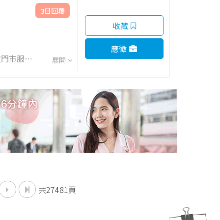
3日回覆
收藏
應徵
展開
共27481頁