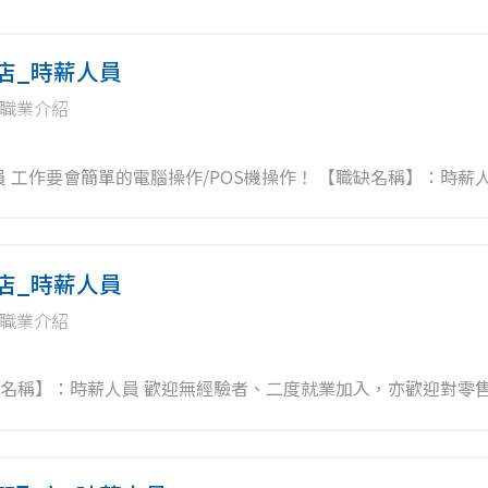
取店_時薪人員
職業介紹
迎無
者加入，未來將依表現、績效能力另行提供儲備訓練。 ✨工作內
取店_時薪人員
職業介紹
職缺名稱】：時薪人員 歡迎無經驗者、二度就業加入，亦歡迎對零
。 ✨工作內容： 智取店: 1.負責包裹收寄搬運、理貨 2.維