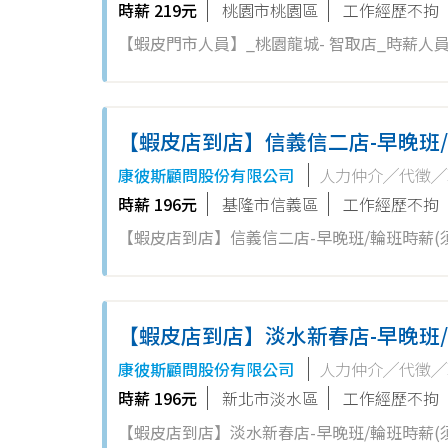
時薪 219元
桃園市桃園區
工作經歷不拘
【蝦皮門市人員】_桃園龍城- 智取店_時薪人員 工作要會簡單的電腦操作/POS機操作！ 【職缺名稱】：時薪人員 歡
經驗者、二度就業加入，亦歡迎對零售業有興趣
店: 1.負責包裹收...
【蝦皮店到店】信義信二店-早晚班/
康彼斯顧問股份有限公司
人力仲介╱代徵╱
時薪 196元
基隆市信義區
工作經歷不拘
【蝦皮店到店】信義信二店-早晚班/輪班時薪(須配合排班輪班) 〝歡迎無經驗者、二度就
者加入， 依表現、績效能力另行提供儲備訓練。 蝦皮門市服務人員 工作要會簡單的電腦操作/POS機操作！ 工作內容： 1.
協...
【蝦皮店到店】淡水新春店-早晚班/
康彼斯顧問股份有限公司
人力仲介╱代徵╱
時薪 196元
新北市淡水區
工作經歷不拘
【蝦皮店到店】淡水新春店-早晚班/輪班時薪(須配合排班輪班) 〝歡迎無經驗者、二度就