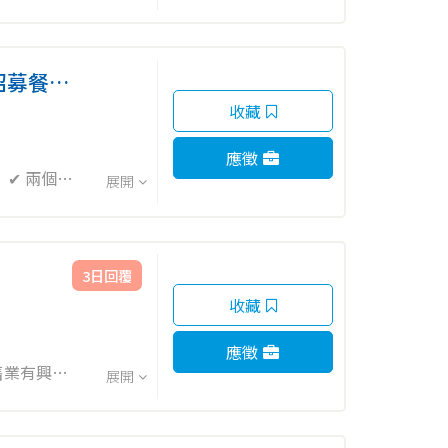
招募餐飲
收藏
應徵
展開
日式豬排蓋飯
3日回覆
收藏
應徵
售業有興趣
展開
持門市作業