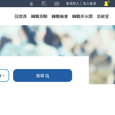
會員登入
│
加入會員
回首頁
轉職測驗
轉職機會
轉職茶水間
談薪室
搜尋
階