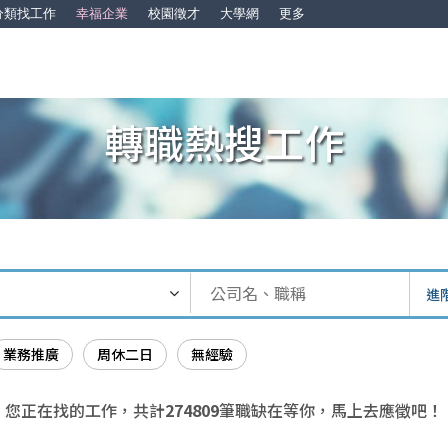
分類找工作
幸福企業
校園徵才
大學網
更多
轉職熱搜工作
進
業務推廣
周休二日
無經驗
您正在找的工作，共計
274809
筆職缺在等你，馬上去應徵吧！