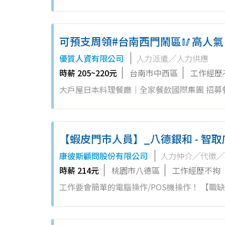
者加入， 依表現、績效能力另行提供儲備訓練。 蝦皮門市服務人員 工作要會簡單的電腦操作/POS機操作！ 工作內容： 1.
協...
可預支周領#台南西門鬧區🥢高人
兼職人員-cu43
優質人資有限公司
人力派遣╱人力供應
時薪 205~220元
台南市中西區
工作經歷
大戶屋日本料理餐廳｜全家餐飲國際集團 招募餐飲兼職夥伴 【經營理念】 ✔ 一個核心：以『Fam
持：『重視健康』與『講究自然食材』。 ✔ 全家
套餐...
【蝦皮門市人員】_八德銀和 - 智
康彼斯顧問股份有限公司
人力仲介╱代徵╱
時薪 214元
桃園市八德區
工作經歷不拘
工作要會簡單的電腦操作/POS機操作！ 【
者加入，未來將依表現、績效能力另行提供儲備訓練
區環境、清潔維護作業...