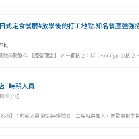
氣日式定食餐廳#放學後的打工地點.知名餐廳強強
不拘
ily』為核心。 ✔ 兩個堅
餐飲國際集團 - 大戶屋日本料理餐廳 ✔ 專賣定食日式料理 - 
取店_時薪人員
職業介紹
職缺名稱】：時薪人員 歡迎無經驗者、二度就業加入，亦歡迎對零
。 ✨工作內容： 智取店: 1.負責包裹收寄搬運、理貨 2.維