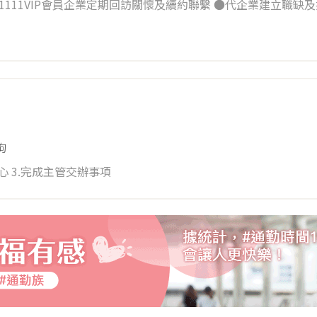
拘
心 3.完成主管交辦事項