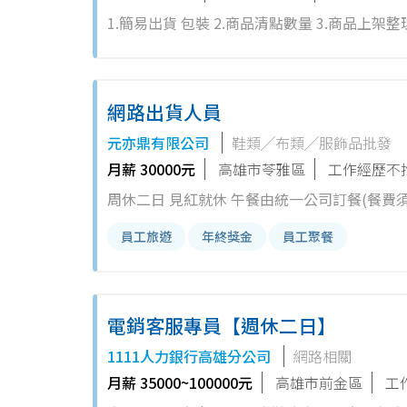
1.簡易出貨 包裝 2.商品清點數量 3.商品上架整理 工作內容簡易 勞力活 偶爾需搬重 須細心 無經驗輕鬆上手 固定休六
紅休 上班時間 早上8~下午5點
網路出貨人員
元亦鼎有限公司
鞋類╱布類╱服飾品批發
月薪 30000元
高雄市苓雅區
工作經歷不
周休二日 見紅就休 午餐由統一公司訂餐(餐費須自付) 上班時不得使用私人手機(僅午餐時段可使用)，上班時段須穿著圍裙
(公司配發無須付費) 須穿著布鞋避免受
員工旅遊
年終獎金
員工聚餐
電銷客服專員【週休二日】
1111人力銀行高雄分公司
網路相關
月薪 35000~100000元
高雄市前金區
工