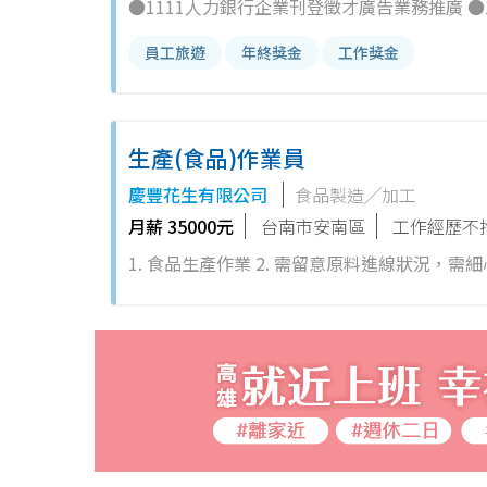
●1111人力銀行企業刊登徵才廣告業務推廣 ●1111VIP會員企業定期回訪關懷及續約聯繫 ●代企業建立職缺及招募系統
操作 我們的基本薪資福利 ●底薪$35000+全勤1000+午餐津貼+績效獎金【無上限】 ●提供國內外員工旅遊津貼，三節獎
員工旅遊
年終獎金
工作獎金
金，生...
生產(食品)作業員
慶豐花生有限公司
食品製造╱加工
月薪 35000元
台南市安南區
工作經歷不
1. 食品生產作業 2. 需留意原料進線狀況，需細