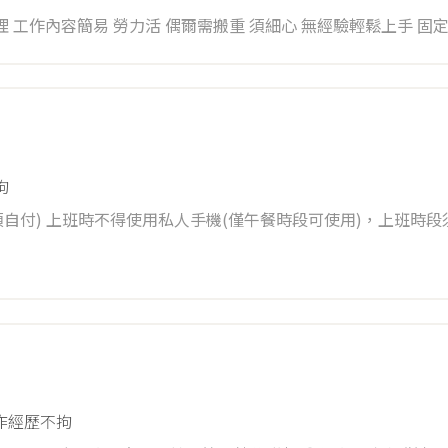
日 見
拘
傷 設有員工機車停車區
作經歷不拘