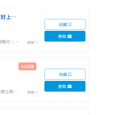
純好上手
收藏
應徵
可 ✨ 這
展開
5日回覆
收藏
應徵
展開
發放、...