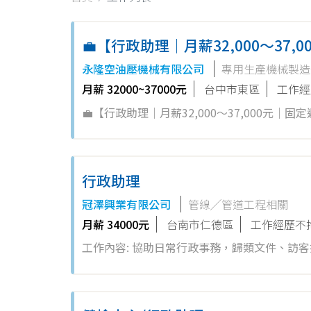
💼【行政助理｜月薪32,000～37
× 準時下班 × 無經驗可 ✨
永隆空油壓機械有限公司
專用生產機械製造
月薪 32000~37000元
台中市東區
工作經
💼【行政助理｜月薪32,000～37,000元｜固定
份行政助理職缺以內勤文書為主，工作環境單純，同
上的...
行政助理
冠澤興業有限公司
管線╱管道工程相關
月薪 34000元
台南市仁德區
工作經歷不
工作內容: 協助日常行政事務，歸類文件、訪客接待及庶務採購為主要工作
理 2. 物料詢價、下單及採購，資料整理與建檔 3. 