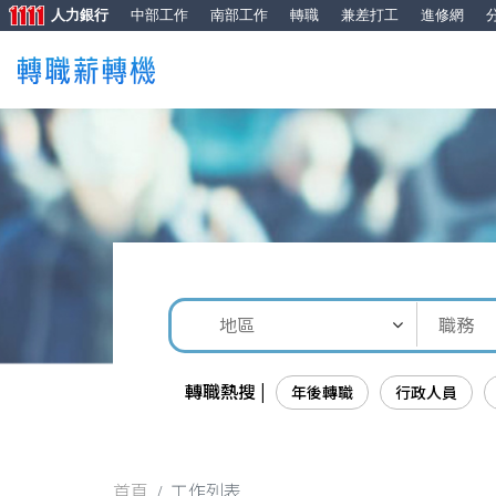
人力銀行
中部工作
南部工作
轉職
兼差打工
進修網
轉職熱搜 |
年後轉職
行政人員
首頁
工作列表