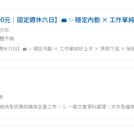
,000元｜固定週休六日】💼 ✨ 穩定內勤 × 工作單
修配
歷不拘
週休六日】💼 ✨ 穩定內勤 × 工作單純好上手 × 準時下班 × 無經驗
事好相處，適合想穩定上班、培養辦公室技能的你加入！ 🌟【你會愛
拘
。 1. 一般文書資料處理、文件及檔案建立與管
熟悉 Word 及 Excel 電腦作業系統 4. 辦公文具及行政用品採購