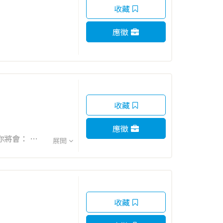
收藏
應徵
收藏
應徵
展開
將機械器具零售商品妥善包裝，讓它們完美送達顧客手中。 2. 仔細檢查商品品質，確保每件商品都符合標準。 3. 記...
收藏