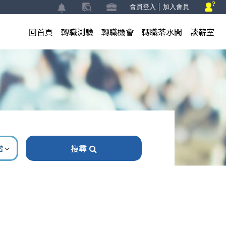
會員登入
│
加入會員
回首頁
轉職測驗
轉職機會
轉職茶水間
談薪室
搜尋
階