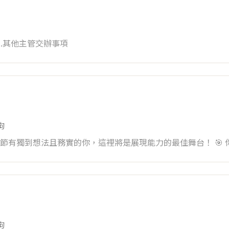
3.其他主管交辦事項
拘
拘