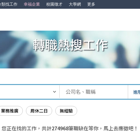
分類找工作
幸福企業
校園徵才
大學網
更多
轉職熱搜工作
進
業務推廣
周休二日
無經驗
您正在找的工作，共計
274968
筆職缺在等你，馬上去應徵吧！