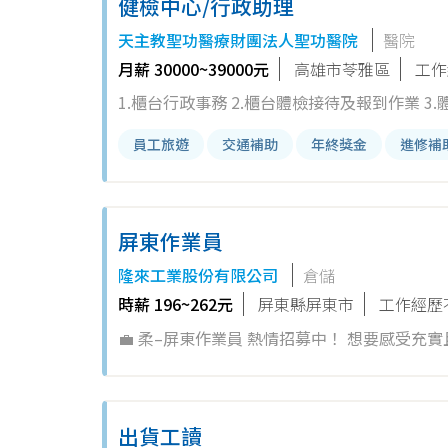
健檢中心/行政助理
天主教聖功醫療財團法人聖功醫院
醫院
月薪 30000~39000元
高雄市苓雅區
工作
1.櫃台行政事務 2.櫃台體檢接待及報到作業 3
員工旅遊
交通補助
年終獎金
進修補
屏東作業員
隆來工業股份有限公司
倉儲
時薪 196~262元
屏東縣屏東市
工作經歷
💼 柔–屏東作業員 熱情招募中！ 想要感受充實且有趣的工作日常嗎？一起加入我們的團隊吧！🎉 🌟 你的任務： 1. 在工作
出貨工讀