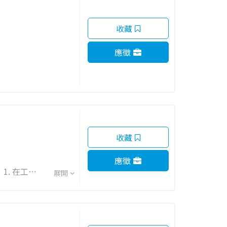
收藏
應徵
收藏
應徵
展開
. 負責產品擺放秩...