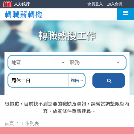
人力銀行
會員登入
│
加入會員
轉職熱搜工作
進階
很抱歉，目前找不到您要的職缺及資訊，請嘗試調整限縮內
容，放寬條件重新搜尋
首頁
工作列表