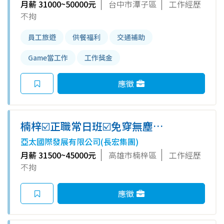
月薪 31000~50000元
台中市潭子區
工作經歷
不拘
員工旅遊
供餐福利
交通補助
Game當工作
工作獎金
應徵
楠梓☑️正職常日班☑️免穿無塵衣
☑️冷氣廠房/月領約31500起
亞太國際發展有限公司(長宏集團)
~45000元☑️年薪15個月至20個
月薪 31500~45000元
高雄市楠梓區
工作經歷
月☑️搭捷運步行可到/交通便
不拘
利/PD
應徵