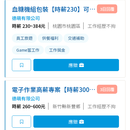
血糖機組包裝【時薪230】可久
3日回覆
坐/週休二日/免無塵服/可週領六
德萌有限公司
千.快報巨
時薪 230~384元
桃園市桃園區
工作經歷不拘
員工旅遊
供餐福利
交通補助
Game當工作
工作獎金
應徵
電子作業高薪專案【時薪300】
3日回覆
▶週休二日▶週領五千 ▶交通車
德萌有限公司
▶免無塵衣.快報緯
時薪 260~600元
新竹縣新豐鄉
工作經歷不拘
應徵