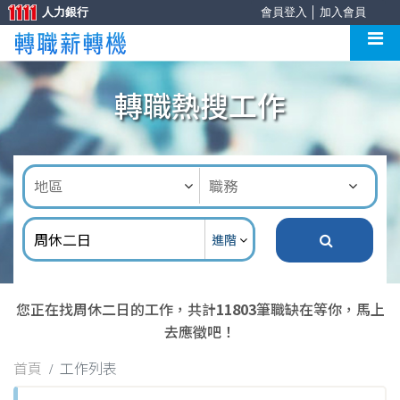
人力銀行
會員登入
│
加入會員
轉職熱搜工作
進階
您正在找周休二日的工作，共計
11803
筆職缺在等你，馬上
去應徵吧！
首頁
工作列表