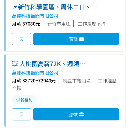
📌新竹科學園區、周休二日、久
坐-📌作業員 - RT
萬達科技顧問有限公司
月薪 37080元
新竹市東區
工作經歷不拘
應徵
💥 大桃園高薪72K、週領
10000、週休二日 💥作業員-SD
萬達科技顧問有限公司
月薪 38720~72940元
桃園市龜山區
工作經歷
不拘
供餐福利
應徵