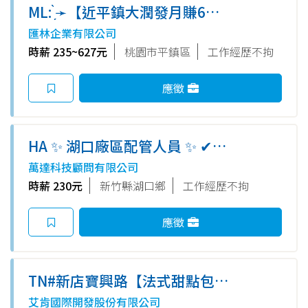
ML: ̗̀➛【近平鎮大潤發月賺6
萬】ღ可周領☀️ღ超高時薪
匯林企業有限公司
235~627☀️ღ3月限量報到☀️ღ免
時薪 235~627元
桃園市平鎮區
工作經歷不拘
費供餐☀️ღ簡單作業員
應徵
HA ✨ 湖口廠區配管人員 ✨ ✔可
轉正 ✔免費供餐
萬達科技顧問有限公司
時薪 230元
新竹縣湖口鄉
工作經歷不拘
應徵
TN#新店寶興路【法式甜點包裝
禮盒】短期⚡學生僑生/待業都可
艾肯國際開發股份有限公司