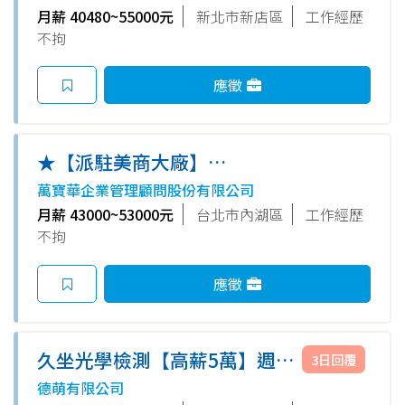
⚡【高時薪230起】月賺4萬✚不
月薪 40480~55000元
新北市新店區
工作經歷
加班🉑
不拘
應徵
★【派駐美商大廠】
Administrative Assistant/櫃檯
萬寶華企業管理顧問股份有限公司
行政助理~台北內湖 -701JK
月薪 43000~53000元
台北市內湖區
工作經歷
不拘
應徵
久坐光學檢測【高薪5萬】週休
3日回覆
二日▶可週領▶免無塵服▶快速
德萌有限公司
錄取.快報吉