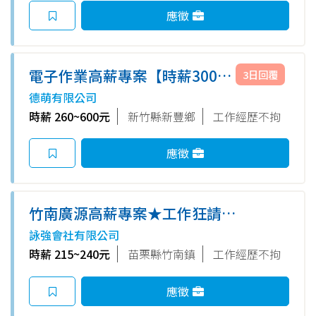
應徵
電子作業高薪專案【時薪300】
3日回覆
▶週休二日▶週領五千 ▶交通車
德萌有限公司
▶免無塵衣.快報緯
時薪 260~600元
新竹縣新豐鄉
工作經歷不拘
應徵
竹南廣源高薪專案★工作狂請進
【8H日夜自選】★休假日加班2
詠強會社有限公司
倍計薪★入職即享餐費補助★免
時薪 215~240元
苗栗縣竹南鎮
工作經歷不拘
學經歷高錄取
應徵