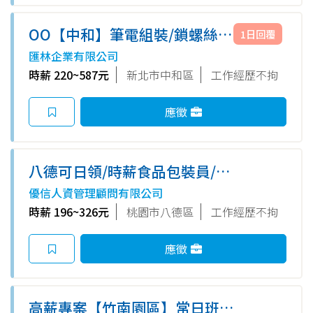
OO【中和】筆電組裝/鎖螺絲｜
1日回覆
時薪220｜週休六日｜可日領｜
匯林企業有限公司
最高67K｜免經驗
時薪 220~587元
新北市中和區
工作經歷不拘
應徵
八德可日領/時薪食品包裝員/週
休六日/書審免二試/無經驗可/體
優信人資管理顧問有限公司
檢補助/八德1-KO
時薪 196~326元
桃園市八德區
工作經歷不拘
應徵
高薪專案【竹南園區】常日班/