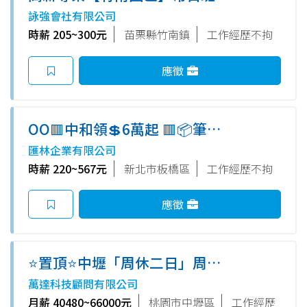
常中班/常夜班〔組裝.測試.操
詠強會社有限公司
機〕公司可停車/彈性加班/享多
時薪 205~300元
苗栗縣竹南鎮
工作經歷不拘
樣獎金
應徵
OO🟥中和領💲6萬起 🟥📦筆電
組裝包裝員｜高錄取免經驗🗣️可
匯林企業有限公司
日領☑️冷氣房舒適作業
時薪 220~567元
新北市板橋區
工作經歷不拘
應徵
⭐置頂⭐中壢「周休二日」周領
5000✨夜校生可 ✨作業員-RT
萬達科技顧問有限公司
月薪 40480~66000元
桃園市中壢區
工作經歷