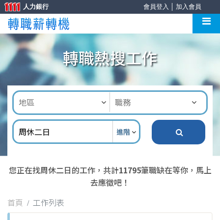
人力銀行
會員登入
│
加入會員
轉職熱搜工作
進階
您正在找周休二日的工作，共計
11795
筆職缺在等你，馬上
去應徵吧！
首頁
工作列表