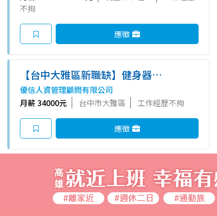
不拘
應徵
【台中大雅區新職缺】健身器材
組裝員│周休二日│免輪班│喬
優信人資管理顧問有限公司
QO
月薪 34000元
台中市大雅區
工作經歷不拘
應徵