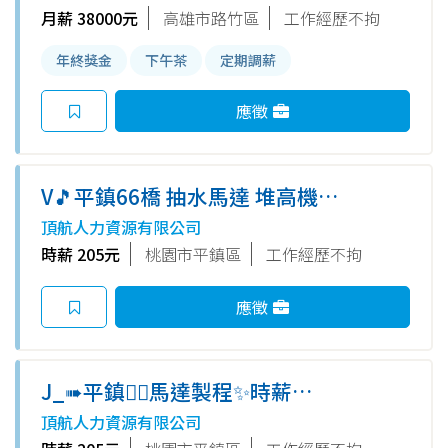
班(每月換班)✨薪資福利優渥✨
月薪 38000元
高雄市路竹區
工作經歷不拘
周休二日
年終獎金
下午茶
定期調薪
應徵
V🎵平鎮66橋 抽水馬達 堆高機操
作員 💌提供周領 💌周休二日💌
頂航人力資源有限公司
免靜電服/無塵衣 💌免仲介費 書
時薪 205元
桃園市平鎮區
工作經歷不拘
審快速上工
應徵
J_➠平鎮❤️‍🔥馬達製程✨時薪
205/H☑️餐費補助、月入
頂航人力資源有限公司
37,400✨☑️書審即可☑️周休二日