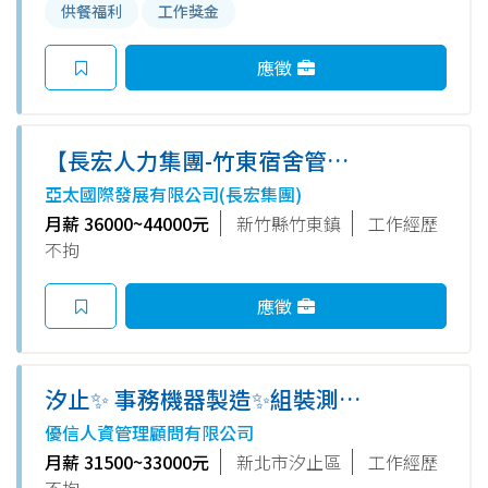
供餐福利
工作獎金
應徵
【長宏人力集團-竹東宿舍管理
師➽月薪3萬6~4萬4以上】周休
亞太國際發展有限公司(長宏集團)
二日+三節/年終/獎金/員工旅遊
月薪 36000~44000元
新竹縣竹東鎮
工作經歷
➽LINE可報名洽詢/PD
不拘
應徵
汐止✨ 事務機器製造✨組裝測試
機台作業員✨不加班✨周休二日
優信人資管理顧問有限公司
✨有供餐✨供住宿✨可周領✨便服
月薪 31500~33000元
新北市汐止區
工作經歷
上班 -UR
不拘