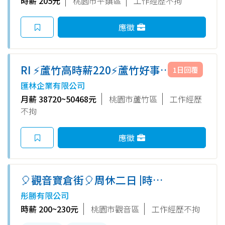
時薪 205元
桃園市平鎮區
工作經歷不拘
☑️高錄取☑️立即上班☑️可周領
應徵
RI ⚡蘆竹高時薪220⚡蘆竹好事多
1日回覆
旁居家清潔劑廠【8H周休二
匯林企業有限公司
日】簡單作業員✨可周領/員工餐
月薪 38720~50468元
桃園市蘆竹區
工作經歷
廳/免經驗/高錄取
不拘
應徵
🎈觀音寶倉街🎈周休二日 |時薪
200–230撿貨理貨人員 ｜🎈隔日
彤勝有限公司
領全薪｜周預支免手續費🎈免費
時薪 200~230元
桃園市觀音區
工作經歷不拘
供餐｜(免費交通車)-YY