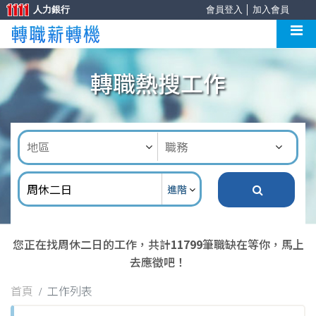
人力銀行
會員登入
│
加入會員
轉職熱搜工作
進階
您正在找周休二日的工作，共計
11799
筆職缺在等你，馬上
去應徵吧！
首頁
工作列表