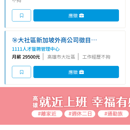
應徵
🎯大社區新加坡外商公司徵目測
檢職員✨固定早班8H✨周休二日
1111人才獵聘管理中心
見紅休✨冷氣房工作✨工作簡單
月薪 29500元
高雄市大社區
工作經歷不拘
✨無經驗可
應徵