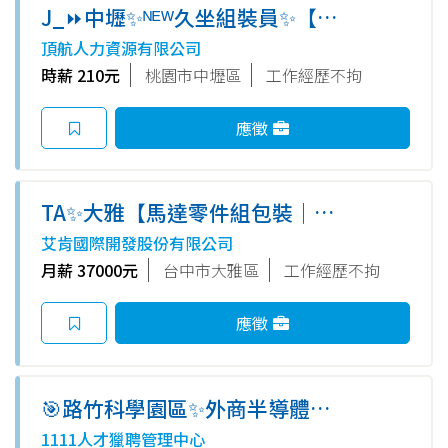
J_⏩中壢✨ᴺᴱᵂ久坐組裝員✨【🤑
210/H🤑】✅久任獎金✅8H周休
頂航人力資源有限公司
二日✅可周領✅提供汽機車位✅
時薪 210元
桃園市中壢區
工作經歷不拘
書審即可
應徵
TA✨大雅【馬達零件組包裝｜福
利比照正職｜可週借支｜免學歷
艾肯國際開發股份有限公司
｜免經驗｜提供機車停車位｜免
月薪 37000元
台中市大雅區
工作經歷不拘
費供餐｜周休二日】✨
應徵
🎯路竹科學園區✨外商半導體大
廠✨月均薪38K以上✨CNC早/中
1111人才獵聘管理中心